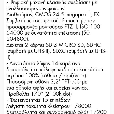
- Ψηφιακή μηχανή κλασικής σχεδίασης με
εναλλασσόμενους φακούς
Αισθητήρας, CMOS 24,5 megapixels, FX
Συμβατή με τους φακούς F mount με τoν
προσαρμογέα μοντούρας FTZ ΙΙ, ISO 100-
64000 με δυνατότητα επέκτασης (50-
204800).
Δέχεται 2 κάρτες SD & MICRO SD, SDHC
(συμβατή με UHS-II), SDXC (συμβατή με UHS-
II)
- Δυνατότητα λήψης 14 καρέ ανα
δευτερόλεπτο, κάλυψη κάδρου σκοπεύτρου
περίπου 100% (κάθετα / οριζόντια).
Πτυσσόμενη οθόνη 3,2" TFT-LCD με
ευαισθησία αφής και ευρείας γωνίας.
Προβολής 170° (2100k-dot)
- Φωτεινότητας 15 επιπέδων
Μέγιστη ταχύτητα κλείστρου 1/8000
δευτερόλεπτα και συγχρονισμό φλάς 1/200