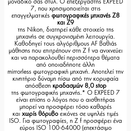
μοναδικό σας στυλ. Ο επεξεργαστής EXPEED
7, που χρησιμοποιείται στις
επαγγελματικές
φωτογραφικές μηχανές Z8
και Z9
της Nikon, διατηρεί κάθε στοιχείο της
μηχανής σε συγχρονισμένη λειτουργία.
Καθοδηγεί τους αλγόριθμους AF βαθιάς
μάθησης που επιτρέπουν στη Z f να ανιχνεύει
και να παρακολουθεί περισσότερα θέματα
από οποιαδήποτε άλλη
mirrorless φωτογραφική μηχανή. Αποτελεί την
κινητήριο δύναμη πίσω από την κορυφαία
απόσβεση
κραδασμών 8,0 stop
της φωτογραφικής μηχανής.* Ο EXPEED 7
είναι επίσης ο λόγος που ο αισθητήρας
μπορεί να προσφέρει τόσο καθαρές
και
χωρίς θόρυβο
εικόνες σε υψηλές τιμές
ISO. Για φωτογραφίες, η Z f προσφέρει ένα
εύρος ISO 100-64000 (επεκτάσιμο