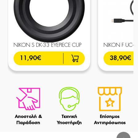
NIKON S DK-33 EYEPIECE CUP
NIKON F UC-E
11,90€
38,90€
Αποστολή &
Τεχνική
Επίσημος
Παράδοση
Υποστήριξη
Αντιπρόσωπος