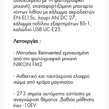
συνδεδεμένο με τη φωτογραφική
μηχανή), επαναφορτιζόμενη μπαταρία
ιόντων λιθίου με κάλυμμα ακροδεκτών
EN-EL15c, λουρί AN DC 27,
κάλυμμα πεδίλου εξαρτημάτων BS-1,
καλώδιο USB UC-E25.
Λειτουργίες :
- Mirrorless Reinvented εμπνευσμένη
από την φωτογραφική μηχανή
NIKON FM2
- Aνθεκτικό και ταυτόχρονα ελαφρύ
σώμα από κράμα μαγνησίου
- 273 σημεία αυτόματης εστίασης με
αναγνώριση θέματος ,βαθιάς μάθησης
έως -10EV