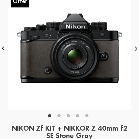
Offer
O
NIKON Zf KIT + NIKKOR Z 40mm f2
SE Stone Gray