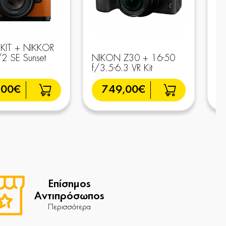
KIT + NIKKOR
2 SE Sunset
NIKON Z30 + 16-50
NI
f/3.5-6.3 VR Kit
NI
,00€
749,00€
Επίσημος
Αντιπρόσωπος
Περισσότερα