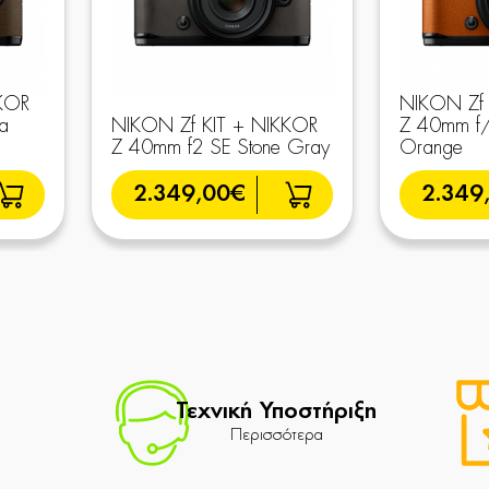
KOR
NIKON Zf 
a
NIKON Zf KIT + NIKKOR
Z 40mm f/
Z 40mm f2 SE Stone Gray
Orange
2.349,00€
2.349
Τεχνική Υποστήριξη
Περισσότερα