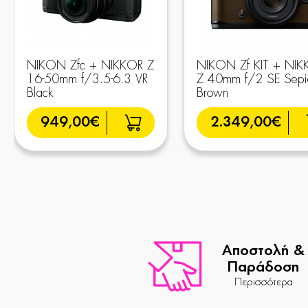
NIKON Zfc + NIKKOR Z
NIKON Zf KIT + NIK
16-50mm f/3.5-6.3 VR
Z 40mm f/2 SE Sepi
Black
Brown
949,00€
2.349,00€
Αποστολή &
Παράδοση
Περισσότερα