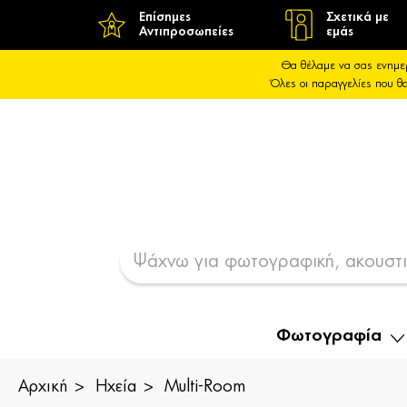
Επίσημες
Σχετικά με
Αντιπροσωπείες
εμάς
Θα θέλαμε να σας ενημε
Όλες οι παραγγελίες που 
Φωτογραφία
Αρχική
Ηχεία
Multi-Room