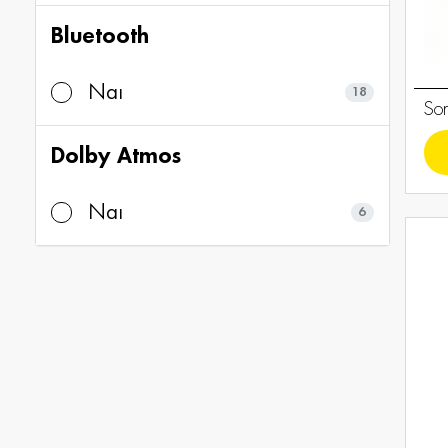
Bluetooth
Ναι
18
Son
Dolby Atmos
Ναι
6