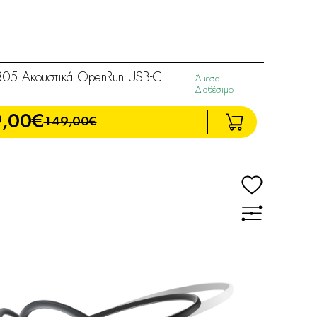
805 Ακουστικά OpenRun USB-C
Άμεσα
Διαθέσιμο
,00€
149,00€