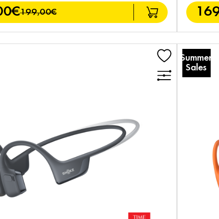
00€
169
199,00€
Summer
Sales