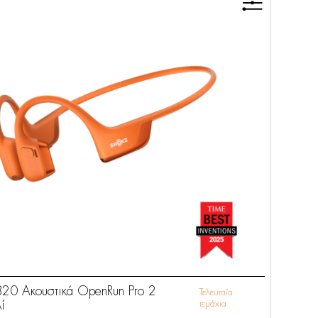
820 Ακουστικά OpenRun Pro 2
Τελευταία
ί
τεμάχια