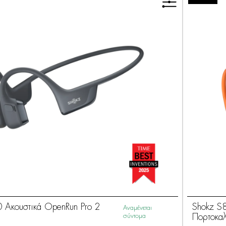
 Ακουστικά OpenRun Pro 2
Shokz S
Αναμένεται
σύντομα
Πορτοκαλ