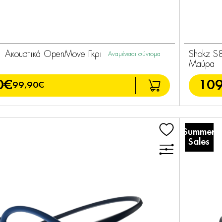
 Ακουστικά OpenMove Γκρι
Shokz S
Αναμένεται σύντομα
Μαύρα
0€
109
99,90€
Summer
Sales