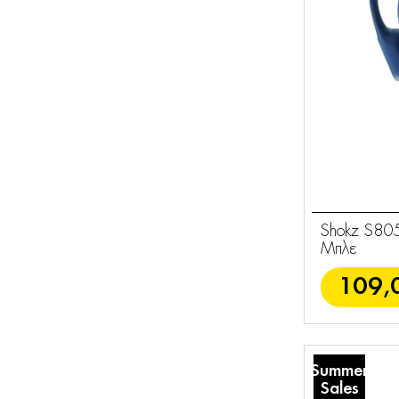
Shokz S805
Μπλε
109,
Summer
Sales