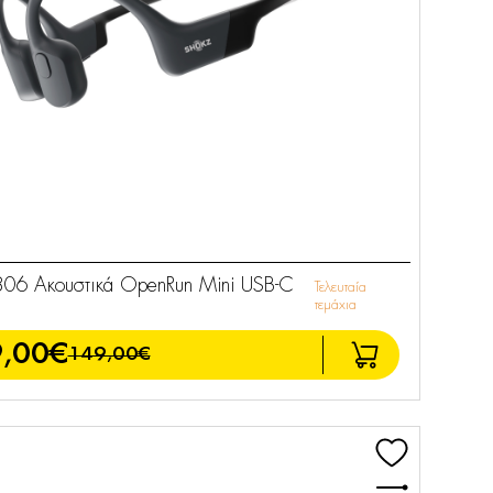
806 Ακουστικά OpenRun Mini USB-C
Τελευταία
τεμάχια
,00€
149,00€