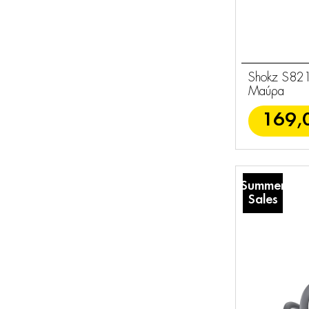
Shokz S821
Μαύρα
169,
Summer
Sales