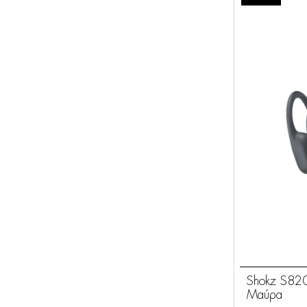
Shokz S820
Μαύρα