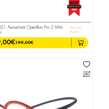
21 Ακουστικά OpenRun Pro 2 Mini
Τελευταία
ί
τεμάχια
,00€
199,00€