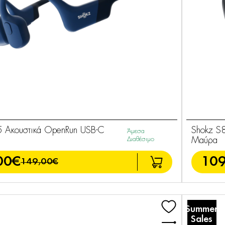
 Ακουστικά OpenRun USB-C
Shokz S
Άμεσα
Διαθέσιμο
Μαύρα
00€
109
149,00€
Summer
Sales