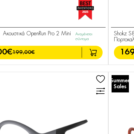
 Ακουστικά OpenRun Pro 2 Mini
Shokz S8
Αναμένεται
σύντομα
Πορτοκαλ
00€
169
199,00€
Summer
Sales