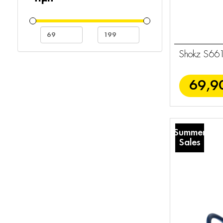
Shokz S661
69,9
Summer
Sales