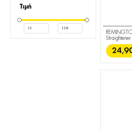
PROLuxe
5
Τιμή
Προσωπική
69
Περιποίηση
REMINGTON
Αποτρίχωση
Straightener
2
Ισιωτικά
24,9
14
Σεσουάρ
14
Ψαλίδια &
12
Ρόλεϋ
Βούρτσες
6
Ξυριστικές
13
Μηχανές