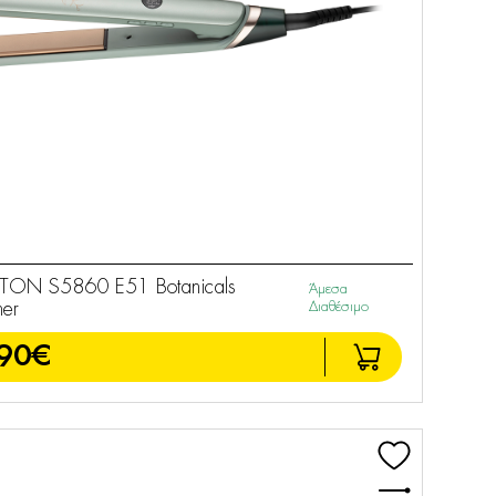
ON S5860 E51 Botanicals
Άμεσα
ner
Διαθέσιμο
90€