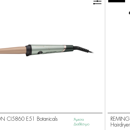
 CI5860 E51 Botanicals
REMINGT
Άμεσα
Διαθέσιμο
Hairdryer