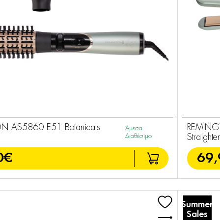
 AS5860 E51 Botanicals
REMINGT
Άμεσα
Διαθέσιμο
Straighte
0€
69,
Summer
Sales