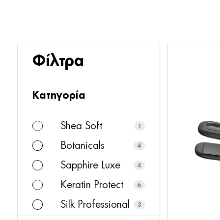
Φίλτρα
Κατηγορία
Shea Soft
1
Botanicals
4
Sapphire Luxe
4
Keratin Protect
6
Silk Professional
3