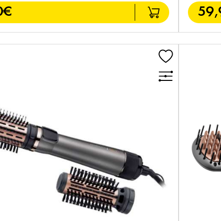
0€
59,