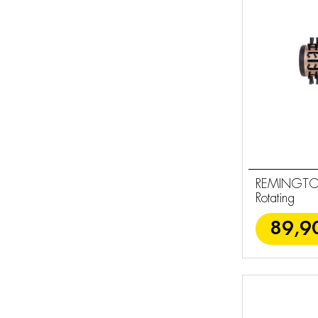
Κουρευτικές
18
Μηχανές
Σετ Ανδρικής
7
Περιποίησης
REMINGTON
Rotating
89,9