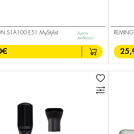
 S1A100 E51 MyStylist
REMINGT
Άμεσα
Διαθέσιμο
0€
25,