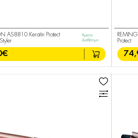
 AS8810 Keratin Protect
REMINGT
Άμεσα
Styler
Διαθέσιμο
Protect
0€
74,