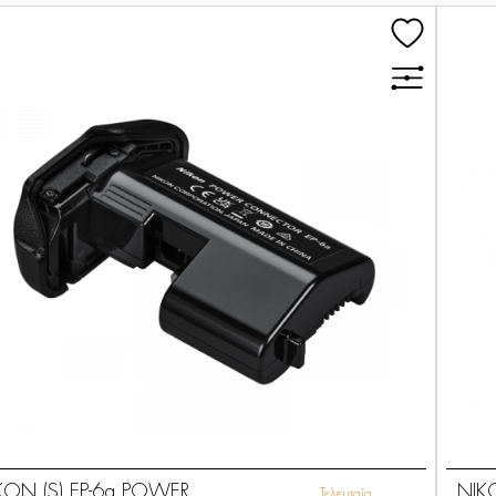
KON (S) EP-6a POWER
NIK
Τελευταία