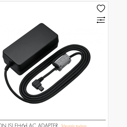
ON (S) EH-6d AC ADAPTER
Τελευταία τεμάχια