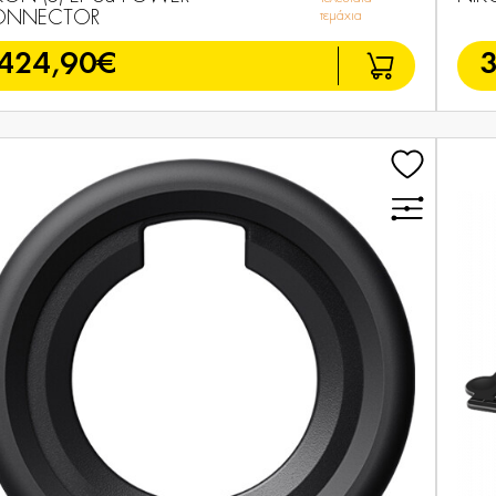
ONNECTOR
τεμάχια
424,90€