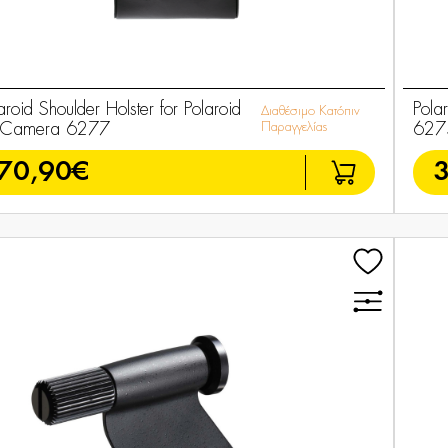
aroid Shoulder Holster for Polaroid
Pola
Διαθέσιμο Κατόπιν
2 Camera 6277
Παραγγελίας
627
70,90€
3