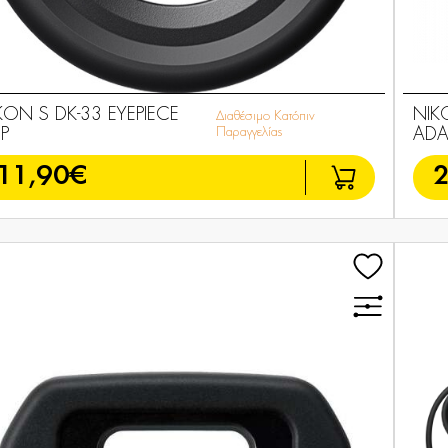
KON S DK-33 EYEPIECE
NIKO
Διαθέσιμο Κατόπιν
P
Παραγγελίας
ADA
11,90€