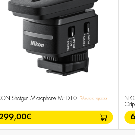
KON Shotgun Microphone ME-D10
NIK
Τελευταία τεμάχια
Grip
299,00€