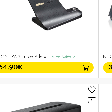
KON TRA-3 Tripod Adapter
NIK
Άμεσα Διαθέσιμο
54,90€