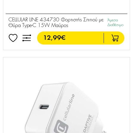
CELLULAR LINE 434730 Φορτιστής Σπιτιού με
Άμεσα
Θύρα Type-C 15W Μαύρος
Διαθέσιμο
12,99€