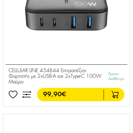
CELLULAR LINE 454844 Επιτραπέζιος
Άμεσα
Φορτιστής με 2xUSB-A και 2xType-C 100W
Διαθέσιμο
Μαύρο
99,90€