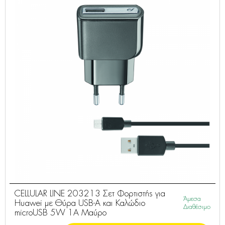
CELLULAR LINE 203213 Σετ Φορτιστής για
Άμεσα
Huawei με Θύρα USB-A και Καλώδιο
Διαθέσιμο
microUSB 5W 1A Μαύρο