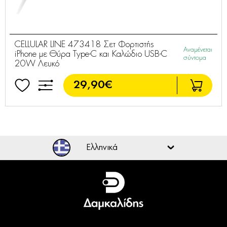
CELLULAR LINE 473418 Σετ Φορτιστής
Αναμένεται
iPhone με Θύρα Type-C και Καλώδιο USB-C
σύντομα
20W Λευκό
29,90€
CELLULAR LINE 434785 Σετ Φορτιστής
Άμεσα
Samsung με θύρα Τype-C και καλώδιο Type-C
Διαθέσιμο
15W Λευκό
17,99€
CELLULAR LINE 434778 Σετ Φορτιστής