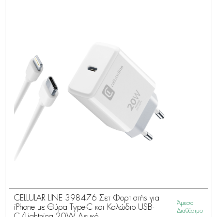
CELLULAR LINE 398476 Σετ Φορτιστής για
Άμεσα
iPhone με Θύρα Type-C και Καλώδιο USB-
Διαθέσιμο
C/Lightning 20W Λευκό