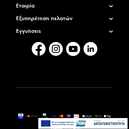
Άμεσα
Samsung με θύρα Τype-C και καλώδιο Type-C
Διαθέσιμο
15W Μαύρο
17,99€
CELLULAR LINE 444722 Φορτιστής σπιτιού
Άμεσα
Gan Triple με 1xUSB-A και 2xType-C 65W
Διαθέσιμο
Μαύρος
59,90€
CELLULAR LINE 444715 Φορτιστής σπιτιού
Τελευταία
Gan Dual με 1xUSB-A και 1xType-C 45W
τεμάχια
Μαύρος
44,90€