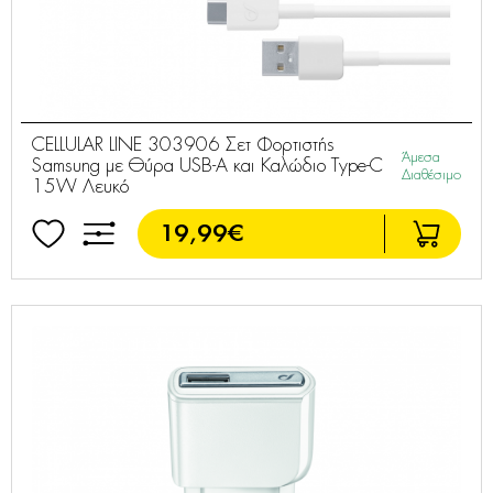
CELLULAR LINE 303906 Σετ Φορτιστής
Άμεσα
Samsung με Θύρα USB-A και Καλώδιο Type-C
Διαθέσιμο
15W Λευκό
19,99€