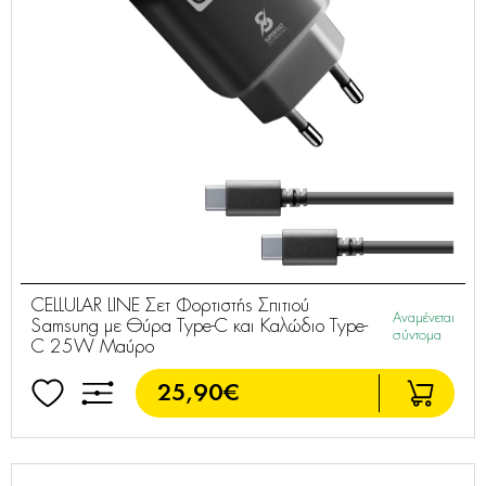
CELLULAR LINE Σετ Φορτιστής Σπιτιού
Αναμένεται
Samsung με Θύρα Type-C και Καλώδιο Type-
σύντομα
C 25W Μαύρο
25,90€