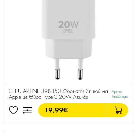
CELLULAR LINE 398353 Φορτιστής Σπιτιού για
Άμεσα
Apple με Θύρα Type-C 20W Λευκός
Διαθέσιμο
19,99€