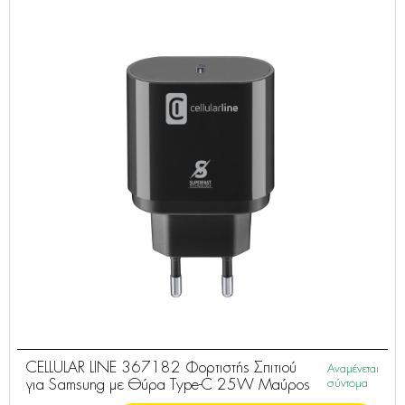
CELLULAR LINE 367182 Φορτιστής Σπιτιού
Αναμένεται
για Samsung με Θύρα Type-C 25W Μαύρος
σύντομα