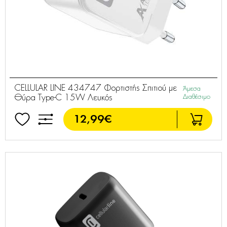
CELLULAR LINE 434747 Φορτιστής Σπιτιού με
Άμεσα
Θύρα Type-C 15W Λευκός
Διαθέσιμο
12,99€