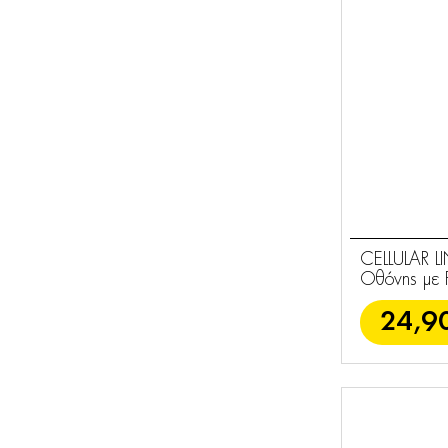
Handsfree
Φορητά Ηχεία
2
Ηχεία
2
Θήκες για
5
AirPods
Καλώδια Ήχου
5
Τσάντες - Θήκες
75
CELLULAR L
Ακουστικά
Οθόνης με P
37
24,9
Essentials
82
Φόρτιση
29
Αξεσουάρ
10
Ήχου