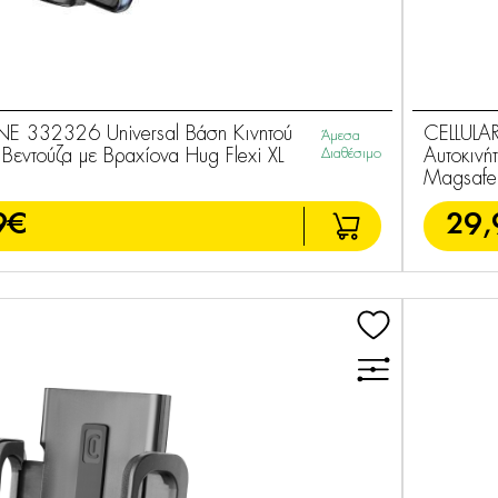
INE 332326 Universal Βάση Κινητού
CELLULA
Άμεσα
 Βεντούζα με Βραχίονα Hug Flexi XL
Διαθέσιμο
Αυτοκινή
Magsafe
9€
29,