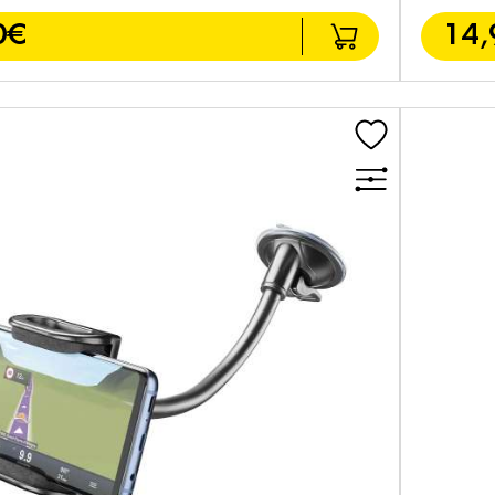
0€
14,