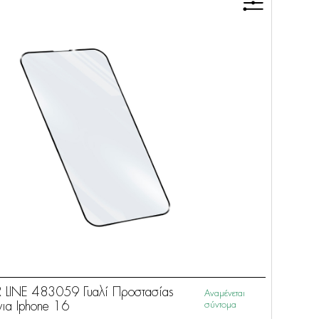
 LINE 483059 Γυαλί Προστασίας
Αναμένεται
ια Iphone 16
σύντομα