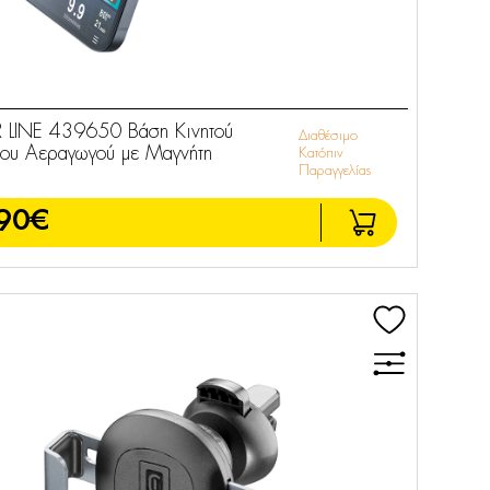
R LINE 439650 Βάση Κινητού
Διαθέσιμο
του Αεραγωγού με Μαγνήτη
Κατόπιν
Παραγγελίας
90€