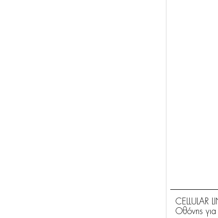
CELLULAR L
Οθόνης για