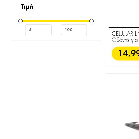
Μεμβράνες
Τιμή
Τρίποδα - Selfie
1
Sticks
CELLULAR L
Apple Watch
Οθόνης για
1
Λουράκια
14,9
Φορτιστές
27
Powerbanks
2
TWS Ακουστικά
19
Ενσύρματα
15
Handsfree
Bluetooth
3