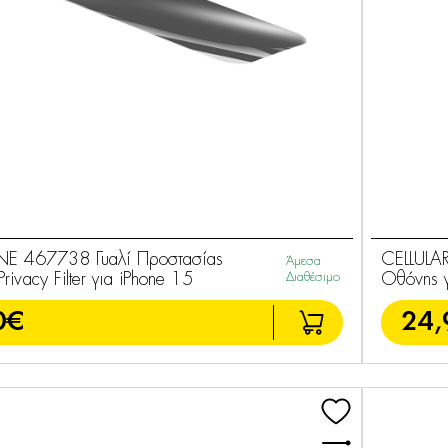
INE 467738 Γυαλί Προστασίας
CELLULAR
Άμεσα
rivacy Filter για iPhone 15
Διαθέσιμο
Οθόνης γ
0€
24,