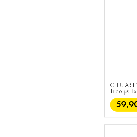
Handsfree
Φορητά Ηχεία
2
Ηχεία
2
Θήκες για
5
AirPods
Καλώδια Ήχου
5
Τσάντες - Θήκες
75
Ακουστικά
CELLULAR L
37
Triple με 
Essentials
82
59,9
Φόρτιση
29
Αξεσουάρ
10
Ήχου