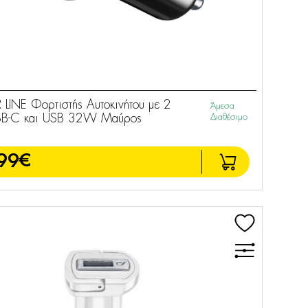
 LINE Φορτιστής Αυτοκινήτου με 2
Άμεσα
SB-C και USB 32W Μαύρος
Διαθέσιμο
99€