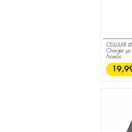
CELLULAR L
Charger μ
Λευκός
19,9