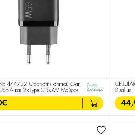
INE 444722 Φορτιστής σπιτιού Gan
CELLULA
Άμεσα
1xUSB-A και 2xType-C 65W Μαύρος
Διαθέσιμο
Dual με
0€
44,