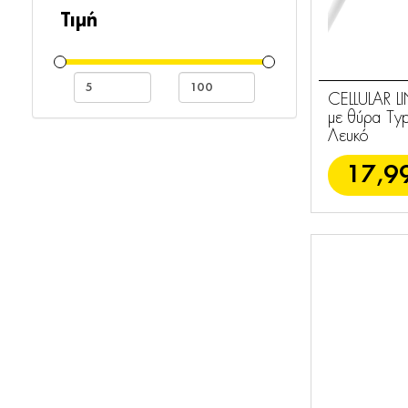
Μεμβράνες
Τιμή
Τρίποδα - Selfie
1
Sticks
CELLULAR L
Apple Watch
με θύρα Τy
Λευκό
1
Λουράκια
17,9
Φορτιστές
27
Powerbanks
2
TWS Ακουστικά
19
Ενσύρματα
15
Handsfree
Bluetooth
3