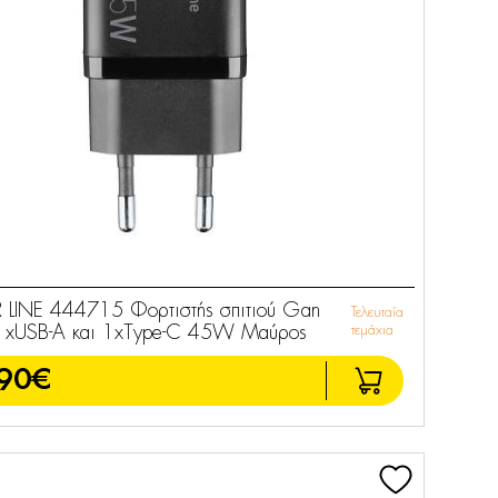
R LINE 444715 Φορτιστής σπιτιού Gan
Τελευταία
 1xUSB-A και 1xType-C 45W Μαύρος
τεμάχια
90€