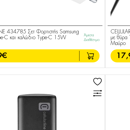
INE 434785 Σετ Φορτιστής Samsung
CELLULA
Άμεσα
pe-C και καλώδιο Type-C 15W
με θύρα
Διαθέσιμο
Μαύρο
9€
17,