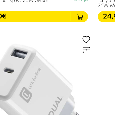
Θύρα Type-C 35W Λευκός
Διαθέσιμο
Port για
25W Μα
0€
24,