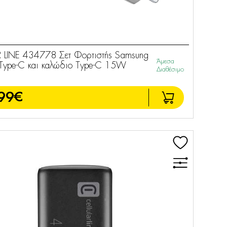
R LINE 434778 Σετ Φορτιστής Samsung
Άμεσα
 Τype-C και καλώδιο Type-C 15W
Διαθέσιμο
99€