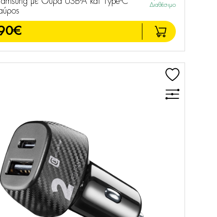
 Samsung με Θύρα USB-A και Type-C
Διαθέσιμο
ύρος
90€