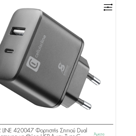
 LINE 420047 Φορτιστής Σπιτιού Dual
Άμεσα