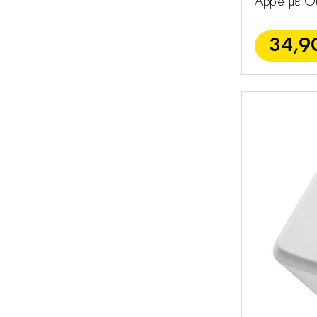
Apple με 
34,9