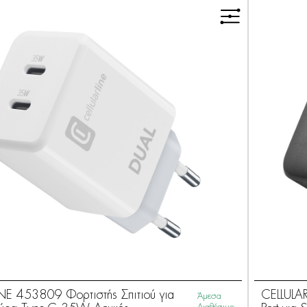
INE 453809 Φορτιστής Σπιτιού για
CELLULAR
Άμεσα