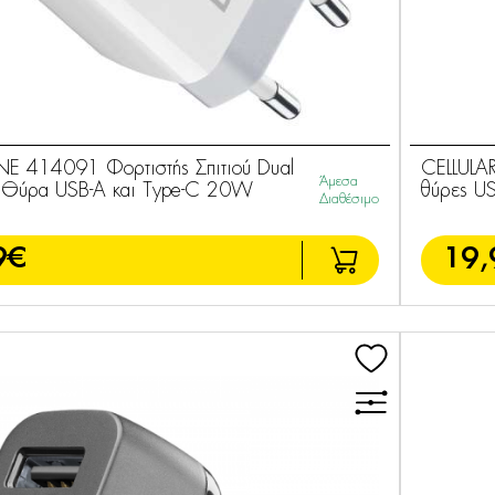
INE 414091 Φορτιστής Σπιτιού Dual
CELLULAR
Άμεσα
ε Θύρα USB-A και Type-C 20W
θύρες U
Διαθέσιμο
9€
19,