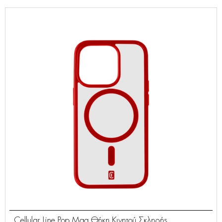
Cellular Line Pop Mag Θήκη Κινητού Σκληρής