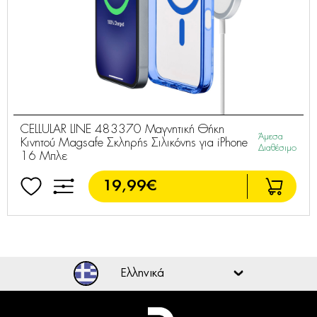
CELLULAR LINE 483370 Μαγνητική Θήκη
Άμεσα
Κινητού Magsafe Σκληρής Σιλικόνης για iPhone
Διαθέσιμο
16 Μπλε
19,99€
CELLULAR LINE 467486 Γυαλί Προστασίας
Άμεσα
Οθόνης για iPhone 15 Plus/15 Pro Max
Διαθέσιμο
14,99€