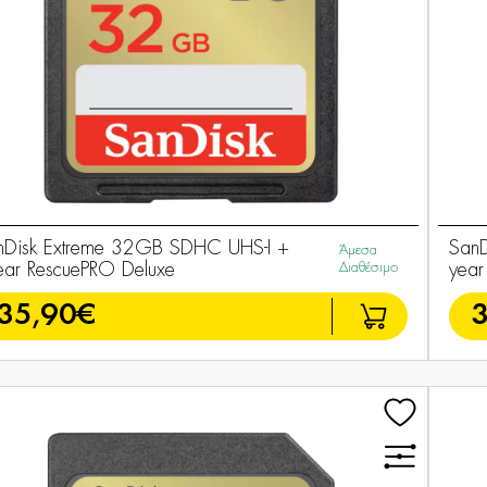
nDisk Extreme 32GB SDHC UHS-I +
SanD
Άμεσα
ear RescuePRO Deluxe
Διαθέσιμο
year
35,90€