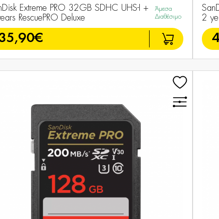
nDisk Extreme PRO 32GB SDHC UHS-I +
SanD
Άμεσα
years RescuePRO Deluxe
Διαθέσιμο
2 ye
35,90€
4