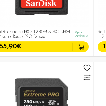
nDisk Extreme PRO 128GB SDXC UHS-I
San
Άμεσα
2 years RescuePRO Deluxe
Διαθέσιμο
+ 2 
65,90€