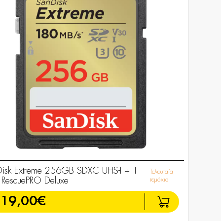
isk Extreme 256GB SDXC UHS-I + 1
Τελευταία
 RescuePRO Deluxe
τεμάχια
119,00€