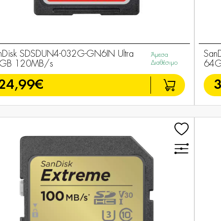
nDisk SDSDUN4-032G-GN6IN Ultra
San
Άμεσα
GB 120MB/s
Διαθέσιμο
64G
24,99€
3