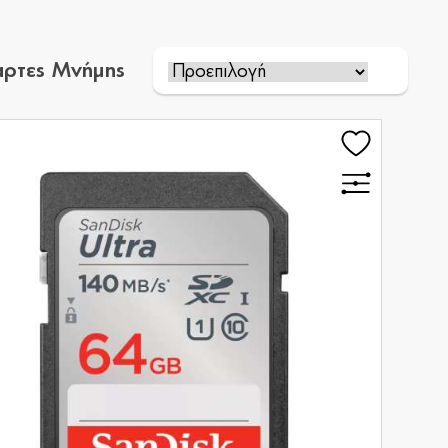
άρτες Μνήμης