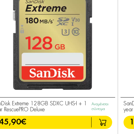
nDisk Extreme 128GB SDXC UHS-I + 1
SanD
Αναμένεται
ar RescuePRO Deluxe
σύντομα
year
45,90€