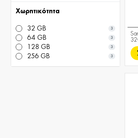
Χωρητικότητα
32 GB
3
Sa
64 GB
3
32
128 GB
3
256 GB
3