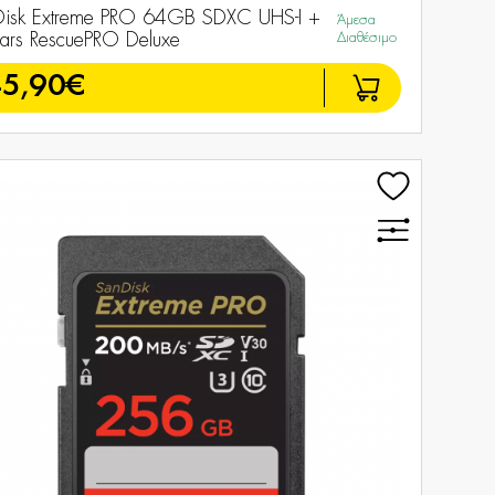
isk Extreme PRO 64GB SDXC UHS-I +
Άμεσα
ars RescuePRO Deluxe
Διαθέσιμο
5,90€