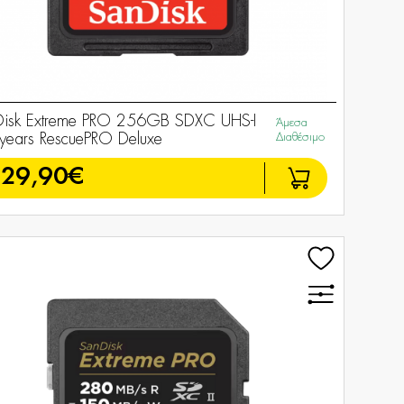
Disk Extreme PRO 256GB SDXC UHS-I
Άμεσα
years RescuePRO Deluxe
Διαθέσιμο
129,90€