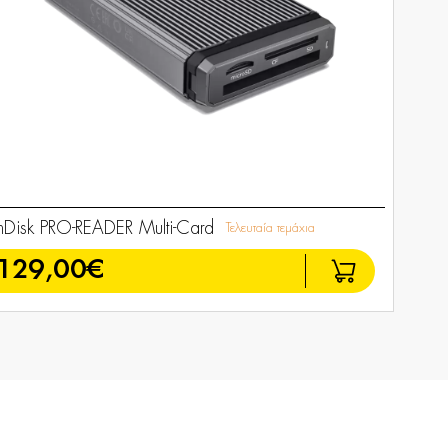
nDisk PRO-READER Multi-Card
Τελευταία τεμάχια
129,00€