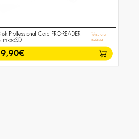
isk Proffessional Card PRO-READER
Τελευταία
 microSD
τεμάχια
99,90€