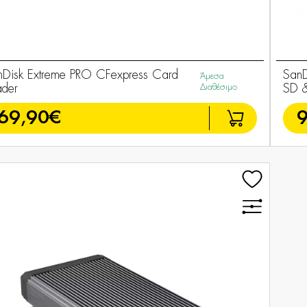
nDisk Extreme PRO CFexpress Card
SanD
Άμεσα
ader
Διαθέσιμο
SD &
69,90€