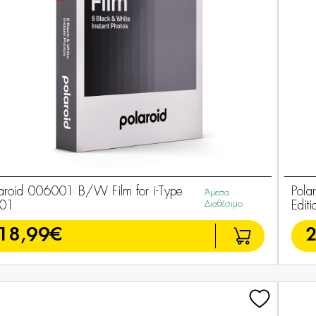
laroid 006001 B/W Film for i-Type
Polar
Άμεσα
01
Διαθέσιμο
Edit
18,99€
2