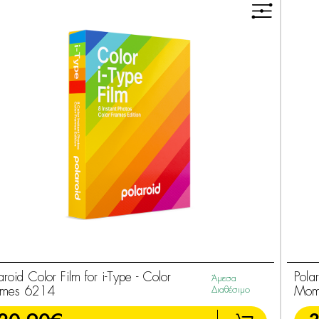
aroid Color Film for i-Type - Color
Pola
Άμεσα
ames 6214
Διαθέσιμο
Mome