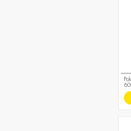
Po
60