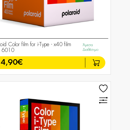
oid Color film for i-Type - x40 film
Άμεσα
k 6010
Διαθέσιμο
84,90€