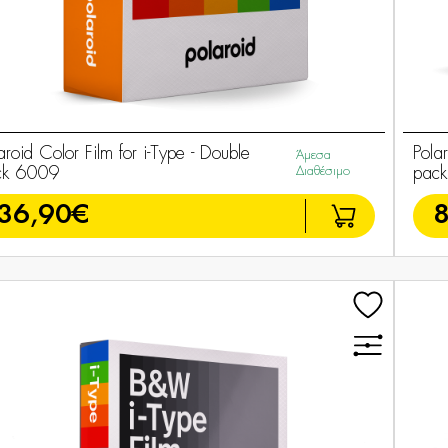
aroid Color Film for i-Type - Double
Polar
Άμεσα
ck 6009
Διαθέσιμο
pac
36,90€