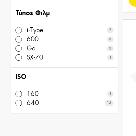
Τύπος Φιλμ
i-Type
7
600
3
Go
3
SX-70
1
ISO
160
1
640
13