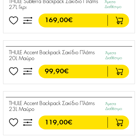
THULE Subterra Backpack Σακίδιο Πλάτης
Άμεσα
27L Γκρι
Διαθέσιμο
169,00€