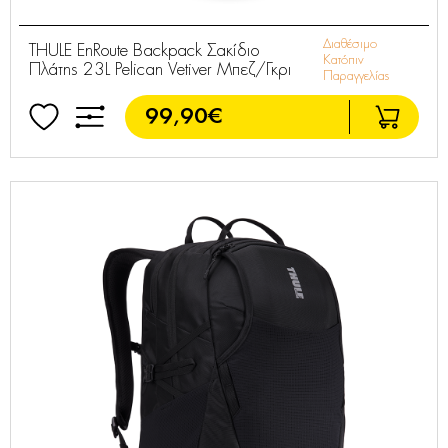
Διαθέσιμο
THULE EnRoute Backpack Σακίδιο
Κατόπιν
Πλάτης 23L Pelican Vetiver Μπεζ/Γκρι
Παραγγελίας
99,90€