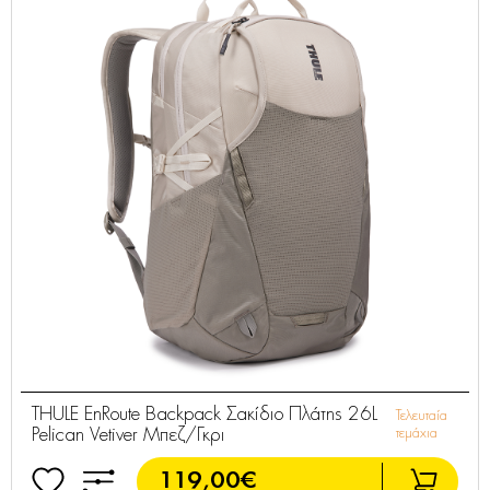
THULE EnRoute Backpack Σακίδιο Πλάτης 26L
Τελευταία
Pelican Vetiver Μπεζ/Γκρι
τεμάχια
119,00€