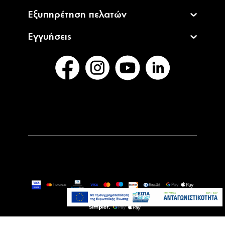
NIKON F LC-72B LENS CAP
Τελευταία τεμάχια
12,90€