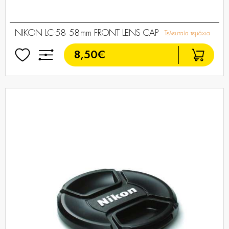
NIKON LC-58 58mm FRONT LENS CAP
Τελευταία τεμάχια
8,50€