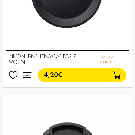
NIKON LF-N1 LENS CAP FOR Z
Τελευταία
MOUNT
τεμάχια
4,20€