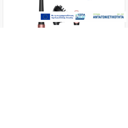
DYSON HS08 Airwrap i.d. Curly+Coily
Τελευταία
Ceramic Pink/Rose Gold
τεμάχια
549,00€