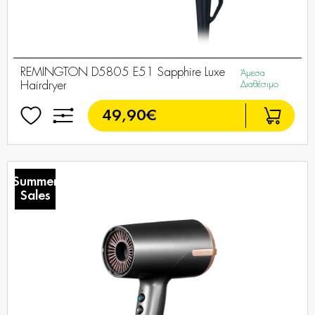
REMINGTON D5805 E51 Sapphire Luxe
Άμεσα
Hairdryer
Διαθέσιμο
49,90€
Summer
Sales