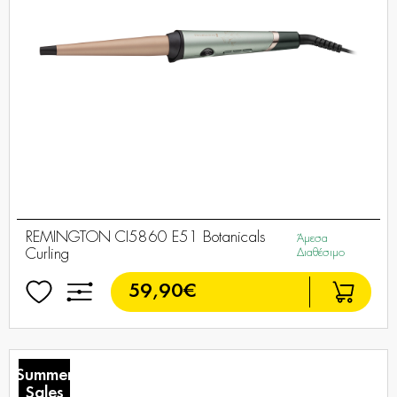
REMINGTON CI5860 E51 Botanicals
Άμεσα
Curling
Διαθέσιμο
59,90€
Summer
Sales