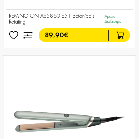
REMINGTON AS5860 E51 Botanicals
Άμεσα
Rotating
Διαθέσιμο
89,90€