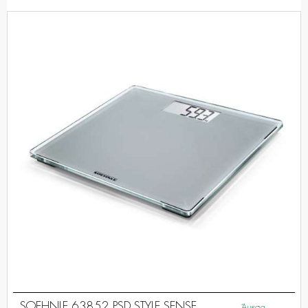
SOEHNLE 63852 PSD STYLE SENSE
Άμεσα