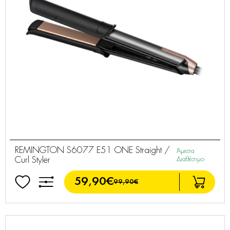
REMINGTON S6077 E51 ONE Straight /
Άμεσα
Curl Styler
Διαθέσιμο
59,90€
99,90€