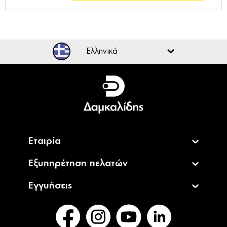
REMINGTON D5215 Pro Air SHINE
Άμεσα Διαθέσιμο
45,90€
Summer
REMINGTON AC7100 Πιστολάκι Μαλλιών
Άμεσα
Sales
Supercare Pro 2100
Διαθέσιμο
39,90€
64,90€
REMINGTON AC7200 SuperCare Pro
Άμεσα
2200 AC Dryer
Διαθέσιμο
64,90€