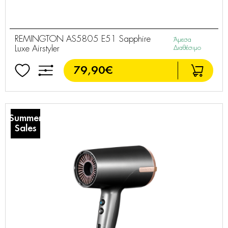
REMINGTON AS5805 E51 Sapphire
Άμεσα
Luxe Airstyler
Διαθέσιμο
79,90€
Summer
Sales