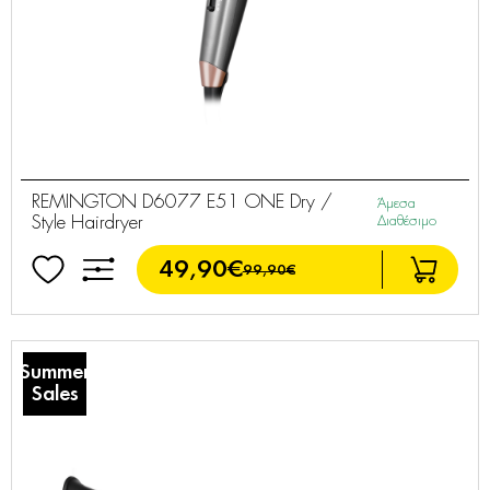
REMINGTON D6077 E51 ONE Dry /
Άμεσα
Style Hairdryer
Διαθέσιμο
49,90€
99,90€
Summer
Sales