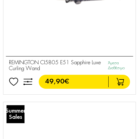
REMINGTON CI5805 E51 Sapphire Luxe
Άμεσα
Curling Wand
Διαθέσιμο
49,90€
Summer
Sales