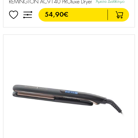
REMINGTON AC9140 PROluxe Dryer
Άμεσα Διαθέσιμο
54,90€