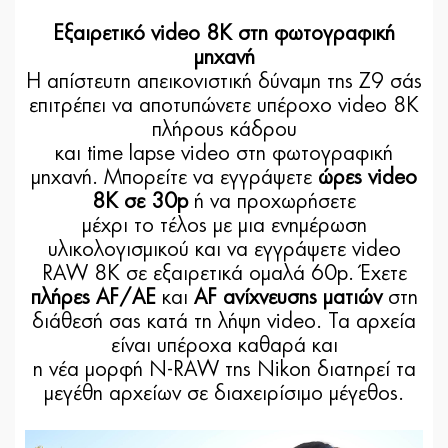
Εξαιρετικό video 8K στη φωτογραφική
μηχανή
Η απίστευτη απεικονιστική δύναμη της Z9 σάς
επιτρέπει να αποτυπώνετε υπέροχο video 8Κ
πλήρους κάδρου
και time lapse video στη φωτογραφική
μηχανή. Μπορείτε να εγγράψετε
ώρες video
8K σε 30p
ή να προχωρήσετε
μέχρι το τέλος με μια ενημέρωση
υλικολογισμικού και να εγγράψετε video
RAW 8K σε εξαιρετικά ομαλά 60p. Έχετε
πλήρες AF/AE
και
AF ανίχνευσης ματιών
στη
διάθεσή σας κατά τη λήψη video. Τα αρχεία
είναι υπέροχα καθαρά και
η νέα μορφή N-RAW της Nikon διατηρεί τα
μεγέθη αρχείων σε διαχειρίσιμο μέγεθος.