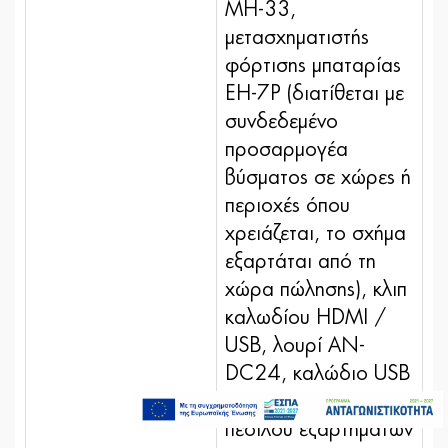
MH-33,
μετασχηματιστής
φόρτισης μπαταρίας
EH-7P (διατίθεται με
συνδεδεμένο
προσαρμογέα
βύσματος σε χώρες ή
περιοχές όπου
χρειάζεται, το σχήμα
εξαρτάται από τη
χώρα πώλησης), κλιπ
καλωδίου HDMI /
USB, λουρί AN-
DC24, καλώδιο USB
4.999,00€
UC-E24, κάλυμμα
Τελευταία τεμάχια
Προσθήκη στο καλάθι
πεδίλου εξαρτημάτων