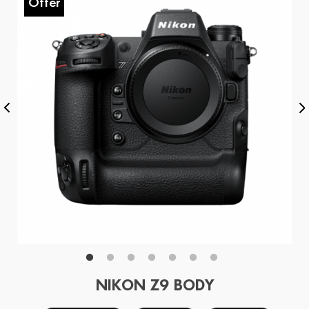
Offer
O
NIKON Z9 BODY