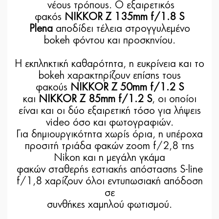
νέους τρόπους. Ο εξαιρετικός
φακός
NIKKOR Z 135mm f/1.8 S
Plena
αποδίδει τέλεια στρογγυλεμένο
bokeh φόντου και προσκηνίου.
Η εκπληκτική καθαρότητα, η ευκρίνεια και το
bokeh χαρακτηρίζουν επίσης τους
φακούς
NIKKOR Z 50mm f/1.2 S
και
NIKKOR Z 85mm f/1.2 S
, οι οποίοι
είναι και οι δύο εξαιρετική τόσο για λήψεις
video όσο και φωτογραφιών.
Για δημιουργικότητα χωρίς όρια, η υπέροχα
προσιτή τριάδα φακών zoom f/2,8 της
Nikon και η μεγάλη γκάμα
φακών σταθερής εστιακής απόστασης S-line
f/1,8 χαρίζουν όλοι εντυπωσιακή απόδοση
σε
συνθήκες χαμηλού φωτισμού.