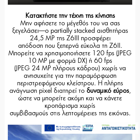
Κατακτήστε την τέχνη της κίνησης
Μην αφήσετε το μέγεθός του να σας
ξεγελάσει—ο partially stacked αισθητήρας
24,5 MP της Z6III προσφέρει
απόδοση που ξεπερνά εύκολα τη Z6II.
Μπορείτε να χρησιμοποιήσετε 120 fps (JPEG
10 MP με φορμά DX) ή 60 fps
(JPEG 24 MP πλήρους κάδρου) χωρίς να
ανησυχείτε για την παραμόρφωση
περιστρεφόμενου κλείστρου. Η πλήρης
ανάγνωση pixel διατηρεί το
δυναμικό εύρος
,
ώστε να μπορείτε ακόμη και να κάνετε
κροπάρισμα χωρίς
συμβιβασμούς στις λεπτομέρειες της εικόνας.
2.569,00€
Τελευταία τεμάχια
Προσθήκη στο καλάθι