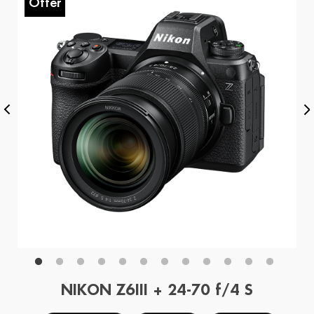
Offer
O
NIKON Z6III + 24-70 f/4 S