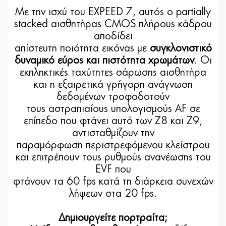
Με την ισχύ του EXPEED 7, αυτός ο partially
stacked αισθητήρας CMOS πλήρους κάδρου
αποδίδει
απίστευτη ποιότητα εικόνας με
συγκλονιστικό
δυναμικό εύρος και πιστότητα χρωμάτων
. Οι
εκπληκτικές ταχύτητες σάρωσης αισθητήρα
και η εξαιρετικά γρήγορη ανάγνωση
δεδομένων τροφοδοτούν
τους αστραπιαίους υπολογισμούς AF σε
επίπεδο που φτάνει αυτό των Z8 και Z9,
αντισταθμίζουν την
παραμόρφωση περιστρεφόμενου κλείστρου
και επιτρέπουν τους ρυθμούς ανανέωσης του
EVF που
φτάνουν τα 60 fps κατά τη διάρκεια συνεχών
λήψεων στα 20 fps.
Δημιουργείτε πορτραίτα;