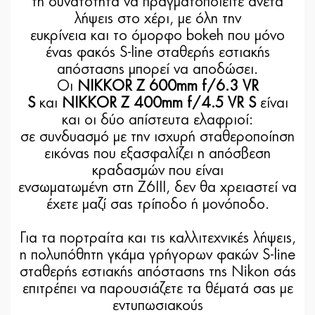
τη δυνατότητα να πραγματοποιείτε άνετα
λήψεις στο χέρι, με όλη την
ευκρίνεια και το όμορφο bokeh που μόνο
ένας φακός S-line σταθερής εστιακής
απόστασης μπορεί να αποδώσει.
Οι
NIKKOR Z 600mm f/6.3 VR
S
και
NIKKOR Z 400mm f/4.5 VR S
είναι
και οι δύο απίστευτα ελαφριοί:
σε συνδυασμό με την ισχυρή σταθεροποίηση
εικόνας που εξασφαλίζει η απόσβεση
κραδασμών που είναι
ενσωματωμένη στη Z6III, δεν θα χρειαστεί να
έχετε μαζί σας τρίποδο ή μονόποδο.
Για τα πορτραίτα και τις καλλιτεχνικές λήψεις,
η πολυπόθητη γκάμα γρήγορων φακών S-line
σταθερής εστιακής απόστασης της Nikon σάς
επιτρέπει να παρουσιάζετε τα θέματά σας με
εντυπωσιακούς