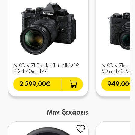
NIKON Zf Black KIT + NIKKOR
NIKON Zfc + N
Z 24-70mm f/4
50mm f/3.5-6.
2.599,00€
949,00€
Μην ξεχάσεις