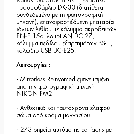
Καπάκι σώματος BF-N1, ελαστικό
προσοφθάμλιο DK-33 (διατίθεται
συνδεδεμένο με τη φωτογραφική
μηχανή), επαναφορτιζόμενη μπαταρία
ιόντων λιθίου με κάλυμμα ακροδεκτών
EN-EL15c, λουρί AN DC 27,
κάλυμμα πεδίλου εξαρτημάτων BS-1,
καλώδιο USB UC-E25.
Λειτουργίες :
- Mirrorless Reinvented εμπνευσμένη
από την φωτογραφική μηχανή
NIKON FM2
- Aνθεκτικό και ταυτόχρονα ελαφρύ
σώμα από κράμα μαγνησίου
- 273 σημεία αυτόματης εστίασης με