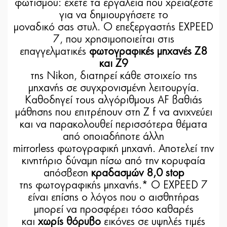
φωτισμού: έχετε τα εργαλεία που χρειάζεστε
για να δημιουργήσετε το
μοναδικό σας στυλ. Ο επεξεργαστής EXPEED
7, που χρησιμοποιείται στις
επαγγελματικές
φωτογραφικές μηχανές Z8
και Z9
της Nikon, διατηρεί κάθε στοιχείο της
μηχανής σε συγχρονισμένη λειτουργία.
Καθοδηγεί τους αλγόριθμους AF βαθιάς
μάθησης που επιτρέπουν στη Z f να ανιχνεύει
και να παρακολουθεί περισσότερα θέματα
από οποιαδήποτε άλλη
mirrorless φωτογραφική μηχανή. Αποτελεί την
κινητήριο δύναμη πίσω από την κορυφαία
απόσβεση
κραδασμών 8,0 stop
της φωτογραφικής μηχανής.* Ο EXPEED 7
είναι επίσης ο λόγος που ο αισθητήρας
μπορεί να προσφέρει τόσο καθαρές
και
χωρίς θόρυβο
εικόνες σε υψηλές τιμές