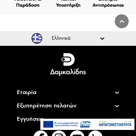
Παράδοση
Υποστήριξη
Αντιπρόσωπος
Ελληνικά
Ελληνικά
English
Εταιρία
Εξυπηρέτηση πελατών
Εγγυήσεις
2.349,00€
Διαθέσιμο Κατόπιν
Παραγγελίας
Προσθήκη στο καλάθι