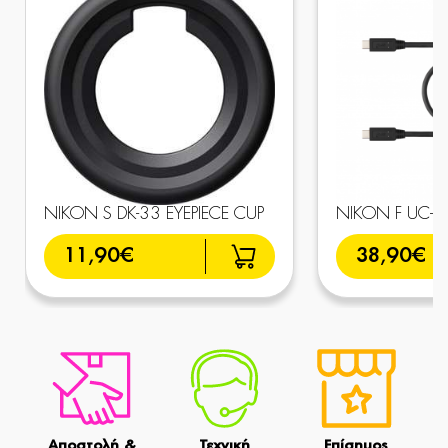
NIKON S DK-33 EYEPIECE CUP
NIKON F UC-E
11,90€
38,90€
Αποστολή &
Τεχνική
Επίσημος