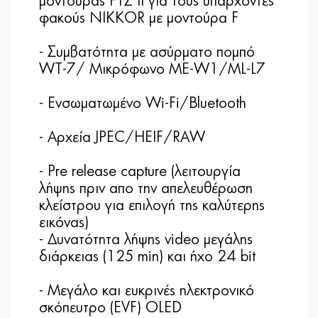
μοντούρας FTZ II για τους υπάρχοντες
φακούς NIKKOR με μοντούρα F
- Συμβατότητα με ασύρματο πομπό
WT-7/ Μικρόφωνο ME-W1/ML-L7
- Ενσωματωμένο Wi-Fi/Bluetooth
- Αρχεία JPEC/HEIF/RAW
- Pre release capture (λειτουργία
λήψης πριν απο την απελευθέρωση
κλείστρου για επιλογή της καλύτερης
εικόνας)
- Δυνατότητα λήψης video μεγάλης
διάρκειας (125 min) και ήχο 24 bit
- Μεγάλο και ευκρινές ηλεκτρονικό
σκόπευτρο (EVF) OLED