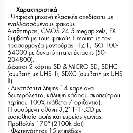
Χαρακτηριστικά
- Ψηφιακή μηχανή κλασικής σχεδίασης με
εναλλασσόμενους φακούς
Αισθητήρας, CMOS 24,5 megapixels, FX
Συμβατή με τους φακούς F mount με τoν
προσαρμογέα μοντούρας FTZ ΙΙ, ISO 100-
64000 με δυνατότητα επέκτασης (50-
204800).
Δέχεται 2 κάρτες SD & MICRO SD, SDHC
(συμβατή με UHS-II), SDXC (συμβατή με UHS-
II)
- Δυνατότητα λήψης 14 καρέ ανα
δευτερόλεπτο, κάλυψη κάδρου σκοπεύτρου
περίπου 100% (κάθετα / οριζόντια).
Πτυσσόμενη οθόνη 3,2" TFT-LCD με
ευαισθησία αφής και ευρείας γωνίας.
Προβολής 170° (2100k-dot)
- Φωτεινότητας 15 επιπέδων