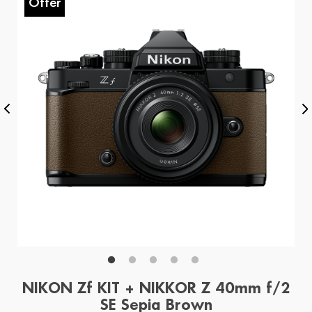
Offer
O
NIKON Zf KIT + NIKKOR Z 40mm f/2
SE Sepia Brown