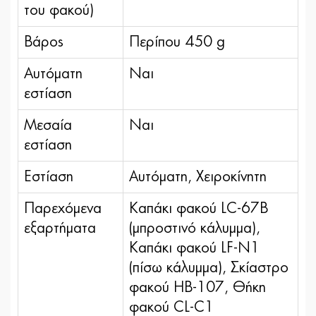
του φακού)
Βάρος
Περίπου 450 g
Αυτόματη
Ναι
εστίαση
Μεσαία
Ναι
εστίαση
Εστίαση
Αυτόματη, Χειροκίνητη
Παρεχόμενα
Καπάκι φακού LC-67B
εξαρτήματα
(μπροστινό κάλυμμα),
Καπάκι φακού LF-N1
(πίσω κάλυμμα), Σκίαστρο
φακού HB-107, Θήκη
φακού CL-C1