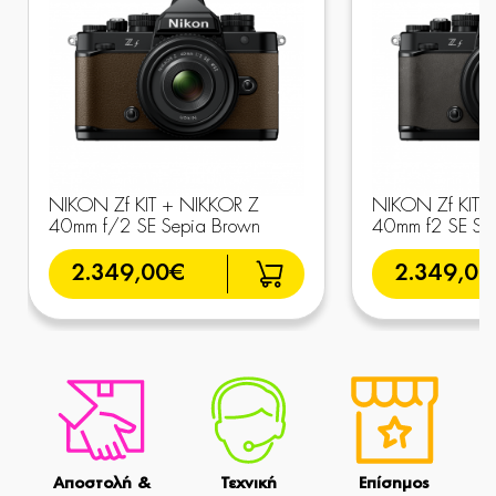
NIKON Zf KIT + NIKKOR Z
NIKON Zf KIT 
40mm f/2 SE Sepia Brown
40mm f2 SE Sto
2.349,00€
2.349,00
Αποστολή &
Τεχνική
Επίσημος