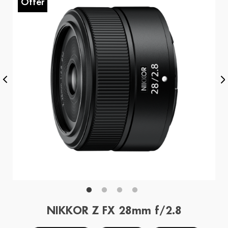
Offer
O
NIKKOR Z FX 28mm f/2.8