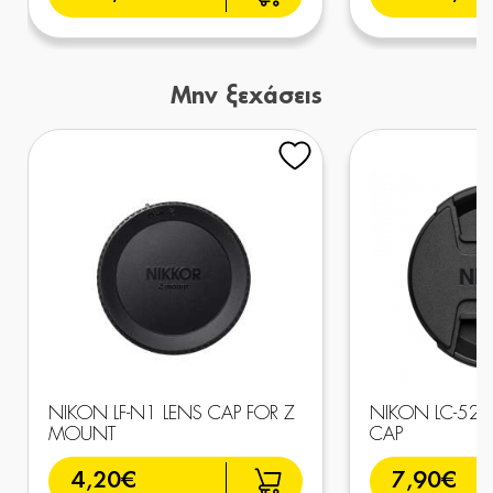
Μην ξεχάσεις
NIKON LF-N1 LENS CAP FOR Z
NIKON LC-52B
MOUNT
CAP
4,20€
7,90€