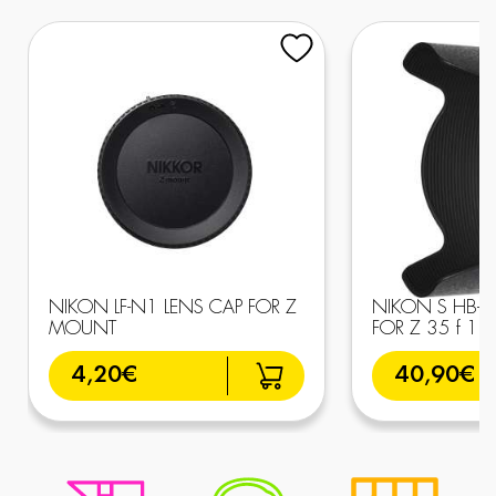
NIKON LF-N1 LENS CAP FOR Z
NIKON S HB-
MOUNT
FOR Z 35 f 1.8
4,20€
40,90€