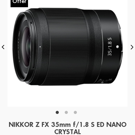
Offer
O
NIKKOR Z FX 35mm f/1.8 S ED NANO
CRYSTAL