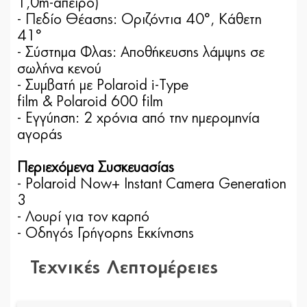
1,0m-άπειρο)
- Πεδίο Θέασης: Οριζόντια 40°, Κάθετη
41°
- Σύστημα Φλας: Αποθήκευσης λάμψης σε
σωλήνα κενού
- Συμβατή με
Polaroid i
-
Type
film
&
Polaroid
600
film
- Εγγύηση: 2 χρόνια από την ημερομηνία
αγοράς
Περιεχόμενα Συσκευασίας
- Polaroid Now+ Instant Camera Generation
3
- Λουρί για τον καρπό
- Οδηγός Γρήγορης Εκκίνησης
Τεχνικές Λεπτομέρειες