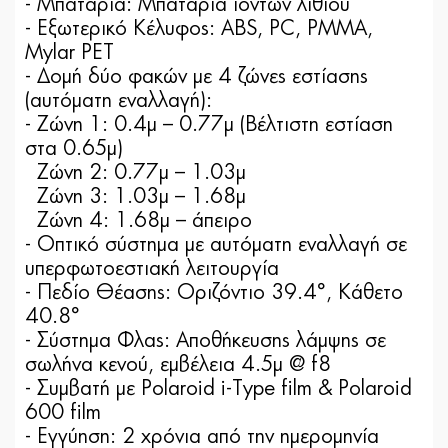
- Μπαταρία: Μπαταρία ιόντων λιθίου
- Εξωτερικό Κέλυφος: ABS, PC, PMMA,
Mylar PET
- Δομή δύο φακών με 4 ζώνες εστίασης
(αυτόματη εναλλαγή):
- Ζώνη 1: 0.4μ – 0.77μ (Βέλτιστη εστίαση
στα 0.65μ)
Ζώνη 2: 0.77μ – 1.03μ
Ζώνη 3: 1.03μ – 1.68μ
Ζώνη 4: 1.68μ – άπειρο
- Οπτικό σύστημα με αυτόματη εναλλαγή σε
υπερφωτοεστιακή λειτουργία
- Πεδίο Θέασης: Οριζόντιο 39.4°, Κάθετο
40.8°
- Σύστημα Φλας: Αποθήκευσης λάμψης σε
σωλήνα κενού, εμβέλεια 4.5μ @ f8
- Συμβατή με Polaroid i-Type film & Polaroid
600 film
- Εγγύηση: 2 χρόνια από την ημερομηνία