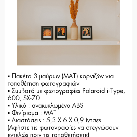
▪ Πακέτο 3 μαύρων (ΜΑΤ) κορνιζών για
τοποθέτηση φωτογραφιών
▪ Συμβατό με φωτογραφίες Polaroid i-Type,
600, SX-70
▪ Yλικό : ανακυκλωμένο ABS
▪ Φινίρισμα : ΜΑΤ
▪ Διαστάσεις : 5,3 Χ 6 Χ 0,9 ίντσες
(Αφήστε τις φωτογραφίες να στεγνώσουν
εντελώς πριν τις τοποθετήσετε)