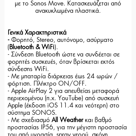
με το Sonos Move. Κατασκευάζεται από
ανακυκλωμένα πλαστικά.
Γενικά Χαρακτηριστικά
-
Φορητό, Stereo, αυτόνομο, ασύρματο
(
Bluetooth & WiFi
).
- Σύνδεση Bluetooth ώστε να συνδέεται σε
φορητές συσκευές, όταν βρίσκεται εκτός
σύνδεσης WiFi.
- Με μπαταρία διάρκειας έως 24 ωρών /
φόρτιση. Πλήκτρο ON/OFF.
- Apple AirPlay 2 για απευθείας μεταφορά
περιεχομένου (π.χ. YouTube) από συσκευή
Apple (έκδοση iOS 11.4 και νεότερη) στο
σύστημα SONOS.
- Με σχεδιασμό
All Weather
και βαθμό
προστασίας IP56, για την μέγιστη προστασία
του από υγρασία, spray νερού, σκόνη,