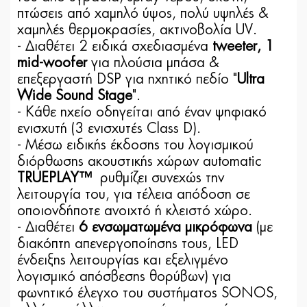
πτώσεις από χαμηλό ύψος, πολύ υψηλές &
χαμηλές θερμοκρασίες, ακτινοβολία UV.
- Διαθέτει 2 ειδικά σχεδιασμένα
tweeter, 1
mid-woofer
για πλούσια μπάσα &
επεξεργαστή DSP για ηχητικό πεδίο "
Ultra
Wide Sound Stage
".
- Κάθε ηχείο οδηγείται από έναν ψηφιακό
ενισχυτή (3 ενισχυτές Class D).
- Μέσω ειδικής έκδοσης του λογισμικού
διόρθωσης ακουστικής χώρων automatic
TRUEPLAY™
ρυθμίζει συνεχώς την
λειτουργία του, για τέλεια απόδοση σε
οποιονδήποτε ανοιχτό ή κλειστό χώρο.
- Διαθέτει
6 ενσωματωμένα μικρόφωνα
(με
διακόπτη απενεργοποίησης τους, LED
ένδειξης λειτουργίας και εξελιγμένο
λογισμικό απόσβεσης θορύβων) για
φωνητικό έλεγχο του συστήματος SONOS,