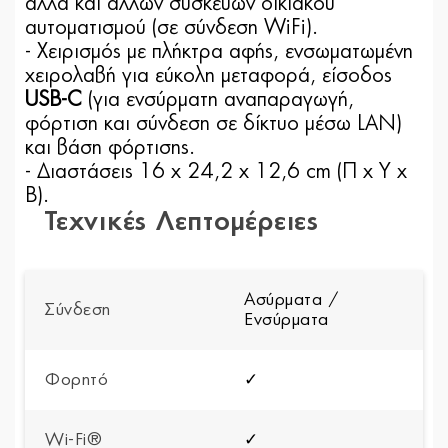
αλλά και άλλων συσκευών οικιακού
αυτοματισμού (σε σύνδεση WiFi).
- Χειρισμός με πλήκτρα αφής, ενσωματωμένη
χειρολαβή για εύκολη μεταφορά, είσοδος
USB-C
(για ενσύρματη αναπαραγωγή,
φόρτιση και σύνδεση σε δίκτυο μέσω LAN)
και βάση φόρτισης.
- Διαστάσεις 16 x 24,2 x 12,6 cm (Π x Υ x
B).
Τεχνικές Λεπτομέρειες
Ασύρματα /
Σύνδεση
Ενσύρματα
Φορητό
✓
Wi-Fi®
✓