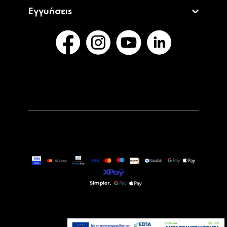
Εγγυήσεις
35,00€
Άμεσα Διαθέσιμο