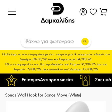
Θα θέλαμε να σας ενημερώσουμε ότι η εταιρεία μας θα παραμείνει κλειστή από
Δευτέρα 10/08/26 έως και Παρασκευή 14/08/26.
Όλες οι παραγγελίες που θα παραληφθούν από Πέμπτη 06/08/26 έως και
Κυριακή 16/08/26, θα εκτελεσθούν από Δευτέρα 17/08/26.
Επίσημες
Αντιπροσωπείες
Σχετικά
Sonos Wall Hook for Sonos Move (White)