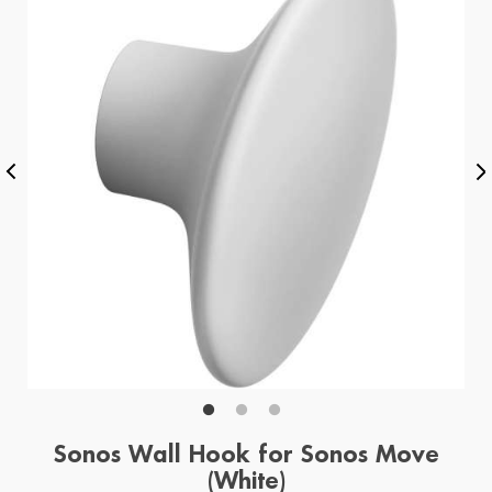
Sonos Wall Hook for Sonos Move
(White)