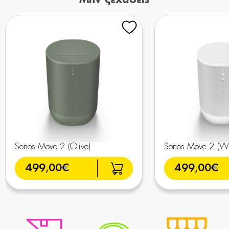
Μην ξεχάσεις
Sonos Move 2 (Olive)
Sonos Move 2 (Wh
499,00€
499,00€