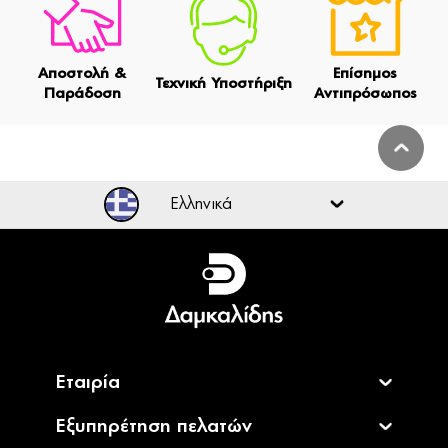
Αποστολή &
Επίσημος
Τεχνική Υποστήριξη
Παράδοση
Αντιπρόσωπος
Ελληνικά
Ελληνικά
English
Εταιρία
Εξυπηρέτηση πελατών