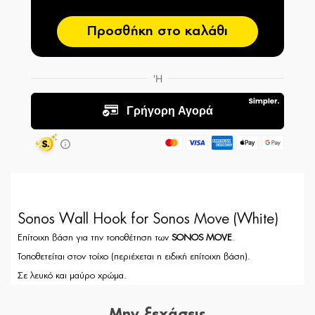
Προσθήκη στο καλάθι
Sonos Wall Hook for Sonos Move (White)
Επίτοιχη βάση για την τοποθέτηση των
SONOS MOVE
.
Τοποθετείται στον τοίχο (περιέχεται η ειδική επίτοιχη βάση).
Σε λευκό και μαύρο χρώμα.