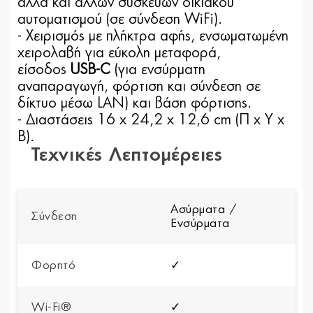
αλλά και άλλων συσκευών οικιακού
αυτοματισμού (σε σύνδεση WiFi).
- Χειρισμός με πλήκτρα αφής, ενσωματωμένη
χειρολαβή για εύκολη μεταφορά,
είσοδος
USB-C
(για ενσύρματη
αναπαραγωγή, φόρτιση και σύνδεση σε
δίκτυο μέσω LAN) και βάση φόρτισης.
- Διαστάσεις 16 x 24,2 x 12,6 cm (Π x Υ x
B).
Τεχνικές Λεπτομέρειες
Ασύρματα /
Σύνδεση
Ενσύρματα
Φορητό
✓
Wi-Fi®
✓