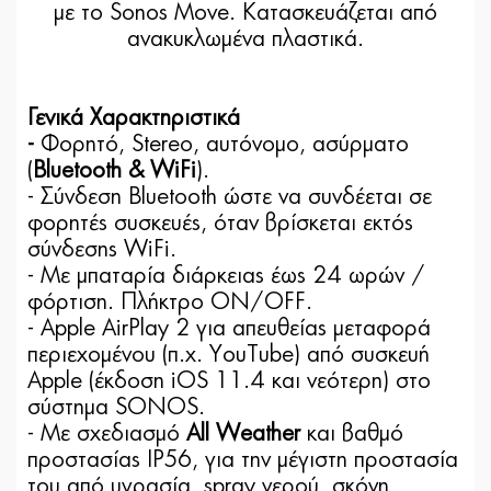
με το Sonos Move. Κατασκευάζεται από
ανακυκλωμένα πλαστικά.
Γενικά Χαρακτηριστικά
-
Φορητό, Stereo, αυτόνομο, ασύρματο
(
Bluetooth & WiFi
).
- Σύνδεση Bluetooth ώστε να συνδέεται σε
φορητές συσκευές, όταν βρίσκεται εκτός
σύνδεσης WiFi.
- Με μπαταρία διάρκειας έως 24 ωρών /
φόρτιση. Πλήκτρο ON/OFF.
- Apple AirPlay 2 για απευθείας μεταφορά
περιεχομένου (π.χ. YouTube) από συσκευή
Apple (έκδοση iOS 11.4 και νεότερη) στο
σύστημα SONOS.
- Με σχεδιασμό
All Weather
και βαθμό
προστασίας IP56, για την μέγιστη προστασία
του από υγρασία, spray νερού, σκόνη,