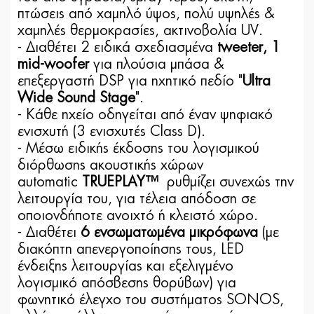
πτώσεις από χαμηλό ύψος, πολύ υψηλές &
χαμηλές θερμοκρασίες, ακτινοβολία UV.
- Διαθέτει 2 ειδικά σχεδιασμένα
tweeter, 1
mid-woofer
για πλούσια μπάσα &
επεξεργαστή DSP για ηχητικό πεδίο "
Ultra
Wide Sound Stage
".
- Κάθε ηχείο οδηγείται από έναν ψηφιακό
ενισχυτή (3 ενισχυτές Class D).
- Μέσω ειδικής έκδοσης του λογισμικού
διόρθωσης ακουστικής χώρων
automatic
TRUEPLAY™
ρυθμίζει συνεχώς την
λειτουργία του, για τέλεια απόδοση σε
οποιονδήποτε ανοιχτό ή κλειστό χώρο.
- Διαθέτει
6 ενσωματωμένα μικρόφωνα
(με
διακόπτη απενεργοποίησης τους, LED
ένδειξης λειτουργίας και εξελιγμένο
λογισμικό απόσβεσης θορύβων) για
φωνητικό έλεγχο του συστήματος SONOS,