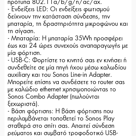
πρότυπα 802.11a/b/g/n/ac/ax.
- Ενδείξεις LED: Οι ενδείξεις φωτισμού
δείχνουν την κατάσταση σύνδεσης, την
μπαταρία, τη δραστηριότητα μικροφώνου και
τη σίγαση.
- Μπαταρία: Η μπαταρία 35Wh προσφέρει
έως και 24 ώρες συνεχούς αναπαραγωγής με
μία φόρτιση.
- USB-C: Φορτίστε το κινητό σας εν κινήσει ή
συνδεθείτε σε μία πηγή ήχου μέσω καλωδίου
auxiliary και του Sonos Line-in Adapter.
Μπορείτε επίσης να συνδέσετε το router σας
με καλώδιο ethernet χρησιμοποιώντας το
Sonos Combo Adapter (πωλούνται
ξεχωριστά).
- Βάση φόρτισης: Η βάση φόρτισης που
περιλαμβάνεται τοποθετεί το Sonos Play
σταθερά στο σπίτι σας. Απαιτεί σύνδεση
ρεύματος και συμβατό τροφοδοτικό USB-