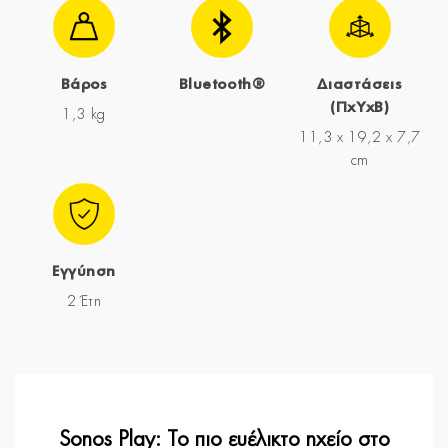
Βάρος
Bluetooth®
Διαστάσεις
(ΠxYxΒ)
1,3 kg
11,3 x 19,2 x 7,7
cm
Εγγύηση
2 Έτη
Sonos Play: Το πιο ευέλικτο ηχείο στο