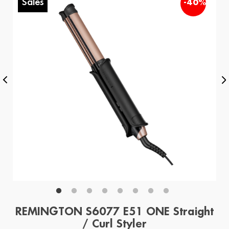
Sales
%
-40%
REMINGTON S6077 E51 ONE Straight
/ Curl Styler