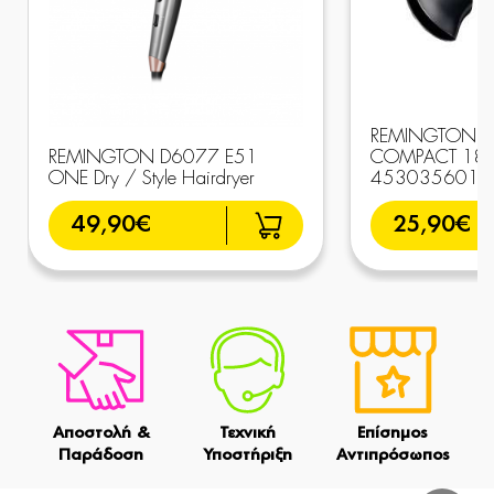
REMINGTON 
REMINGTON D6077 E51
COMPACT 18
ONE Dry / Style Hairdryer
4530356010
49,90€
25,90€
Αποστολή &
Τεχνική
Επίσημος
Παράδοση
Υποστήριξη
Αντιπρόσωπος