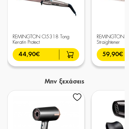
REMINGTON CI5318 Tong
REMINGTON S9
Keratin Protect
Straightener
44,90€
59,90€
Μην ξεχάσεις