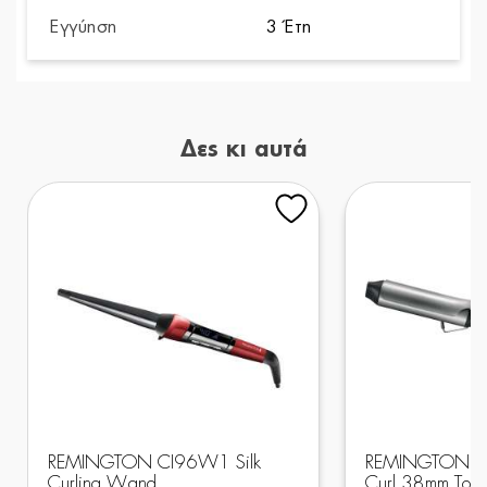
Εγγύηση
3 Έτη
Δες κι αυτά
REMINGTON CI96W1 Silk
REMINGTON CI
Curling Wand
Curl 38mm Ton