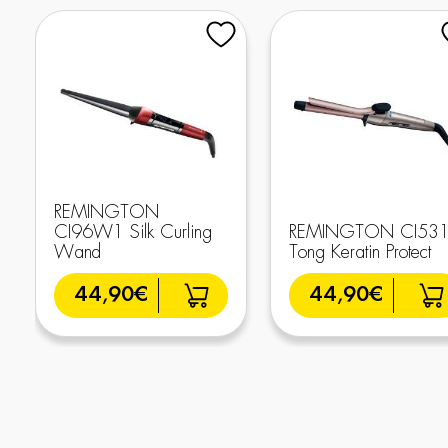
REMINGTON
CI96W1 Silk Curling
REMINGTON CI53
Wand
Tong Keratin Protect
44,90€
44,90€