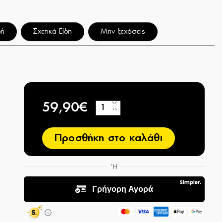
φή
Σχετικά Είδη
Μην ξεχάσεις
59,90€
+
−
Προσθήκη στο καλάθι