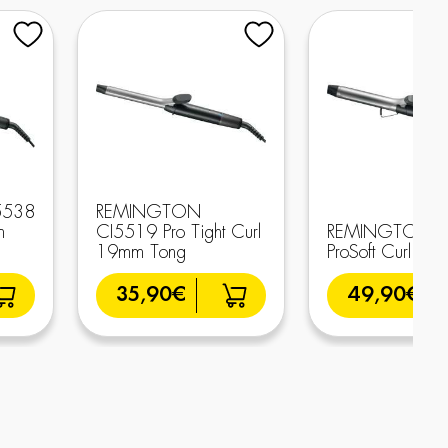
5538
REMINGTON
m
CI5519 Pro Tight Curl
REMINGTON C
19mm Tong
ProSoft Curl
35,90€
49,90€