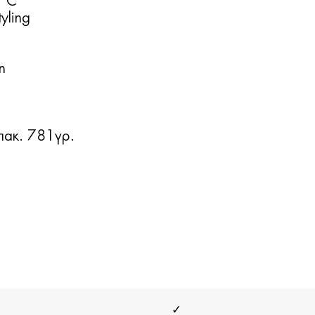
0°C
yling
η
 πακ. 781γρ.
✓