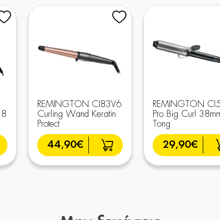
REMINGTON CI83V6
REMINGTON CI
18
Curling Wand Keratin
Pro Big Curl 38m
Protect
Tong
44,90€
29,90€