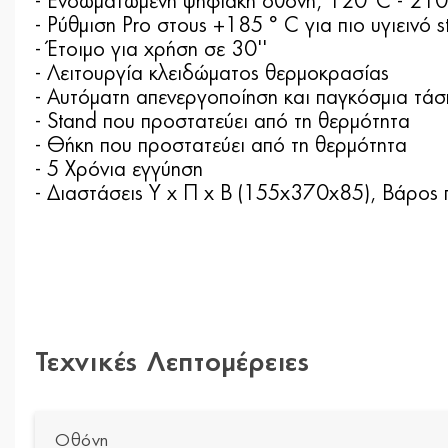
- Ενσωματωμένη ψηφιακή οθόνη, 120°C - 21
- Ρύθμιση Pro στους +185 ° C για πιο υγιεινό st
- Έτοιμο για χρήση σε 30''
- Λειτουργία κλειδώματος θερμοκρασίας
- Αυτόματη απενεργοποίηση και παγκόσμια τάσ
- Stand που προστατεύει από τη θερμότητα
- Θήκη που προστατεύει από τη θερμότητα
- 5 Χρόνια εγγύηση
- Διαστάσεις Υ x Π x Β (155x370x85), Βάρος
Τεχνικές Λεπτομέρειες
Οθόνη