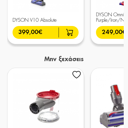
DYSON Omni-Gl
DYSON V10 Absolute
Purple/Iron/Nic
399,00€
249,00€
Μην ξεχάσεις