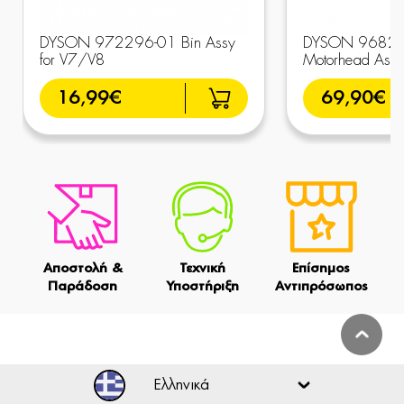
DYSON 972296-01 Bin Assy
DYSON 96826
for V7/V8
Motorhead Assy
16,99€
69,90€
Αποστολή &
Τεχνική
Επίσημος
Παράδοση
Υποστήριξη
Αντιπρόσωπος
Ελληνικά