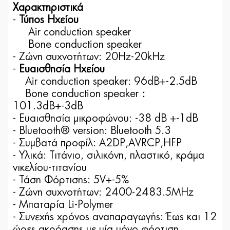
Χαρακτηριστικά
-
Τύπος Ηχείου
Air conduction speaker
Bone conduction speaker
- Ζώνη συχνοτήτων: 20Hz-20kHz
-
Ευαισθησία Ηχείου
Air conduction speaker: 96dB+-2.5dB
Bone conduction speaker：
101.3dB+-3dB
- Ευαισθησία μικροφώνου: -38 dB +-1dB
- Bluetooth® version: Bluetooth 5.3
- Συμβατά προφίλ: A2DP,AVRCP,HFP
- Υλικά: Τιτάνιο, σιλικόνη, πλαστικό, κράμα
νικελίου-τιτανίου
- Τάση Φόρτισης: 5V+-5%
- Ζώνη συχνοτήτων: 2400-2483.5MHz
- Μπαταρία Li-Polymer
- Συνεχής χρόνος αναπαραγωγής: Έως και 12
ώρες ακρόασης με μία μόνο φόρτιση