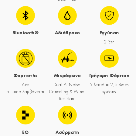
Bluetooth®
Αδιάβροχο
Εγγύηση
2 Έτη
Φορτιστής
Μικρόφωνο
Γρήγορη Φόρτιση
Δεν
Dual AI Noise-
5 λεπτά = 2,5 ώρες
συμπεριλαμβάνεται
Canceling & Wind-
χρήσης
Resistant
EQ
Ασύρματη