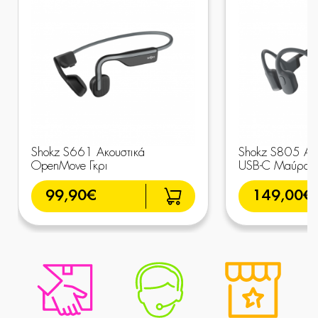
Shokz S661 Ακουστικά
Shokz S805 Ακ
OpenMove Γκρι
USB-C Μαύρα
99,90€
149,00€