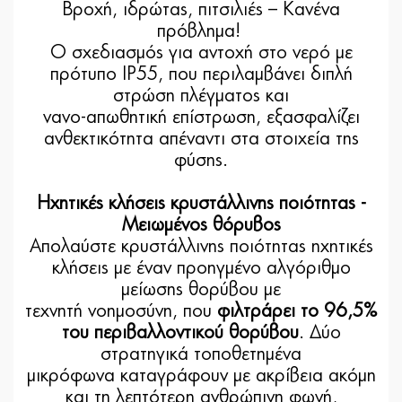
Βροχή, ιδρώτας, πιτσιλιές – Κανένα
πρόβλημα!
Ο σχεδιασμός για αντοχή στο νερό με
πρότυπο IP55, που περιλαμβάνει διπλή
στρώση πλέγματος και
νανο-απωθητική επίστρωση, εξασφαλίζει
ανθεκτικότητα απέναντι στα στοιχεία της
φύσης.
Ηχητικές κλήσεις κρυστάλλινης ποιότητας -
Μειωμένος θόρυβος
Απολαύστε κρυστάλλινης ποιότητας ηχητικές
κλήσεις με έναν προηγμένο αλγόριθμο
μείωσης θορύβου με
τεχνητή νοημοσύνη, που
φιλτράρει το 96,5%
του περιβαλλοντικού θορύβου
. Δύο
στρατηγικά τοποθετημένα
μικρόφωνα καταγράφουν με ακρίβεια ακόμη
και τη λεπτότερη ανθρώπινη φωνή,