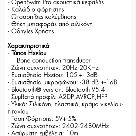
- OpenSwim Pro ακουστικά κεφαλής
- Καλώδιο φόρτιστης
- Ωτοασπίδες κολύμβησης
- Θήκη μεταφοράς από σιλικόνη
- Οδηγίες Χρήσης
Χαρακτηριστικά
-
Τύπος Ηχείου
Bone conduction transducer
- Ζώνη συχνοτήτων: 20Hz-20KHz
- Ευαισθησία Ηχείου: 105 +- 3dB
- Ευαισθησία μικροφώνου: -38 dB +-1dB
- Bluetooth® version: Bluetooth V5.4
- Συμβατά προφίλ: A2DP,AVRCP,HFP
- Υλικά: Σιλικόνη, πλαστικό, κράμα νικελίου-
τιτανίου
- Τάση Φόρτισης: 5V+-5%
- Ζώνη συχνοτήτων: 2402-2480MHz
- Ασύρματη εμβέλεια: 10m