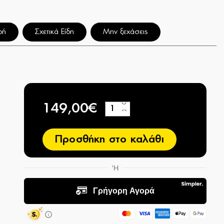
φή
Σχετικά Είδη
Μην ξεχάσεις
149,00€
+
−
Προσθήκη στο καλάθι