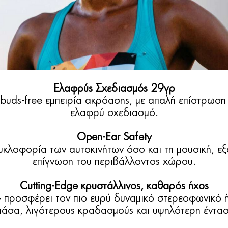
Ελαφρύς Σχεδιασμός 29γρ
uds-free εμπειρία ακρόασης, με απαλή επίστρωση σ
ελαφρύ σχεδιασμό.
Open-Ear Safety
υκλοφορία των αυτοκινήτων όσο και τη μουσική, ε
επίγνωση του περιβάλλοντος χώρου.
Cutting-Edge κρυστάλλινος, καθαρός ήχος
 προσφέρει τον πιο ευρύ δυναμικό στερεοφωνικό 
πάσα, λιγότερους κραδασμούς και υψηλότερη έντασ