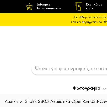
Επίσημες
Σχετικά με
Αντιπροσωπείες
εμάς
Θα θέλαμε να σας ενημε
Όλες οι παραγγελίες που 
Φωτογραφία
Αρχική
Shokz S805 Ακουστικά OpenRun USB-C 