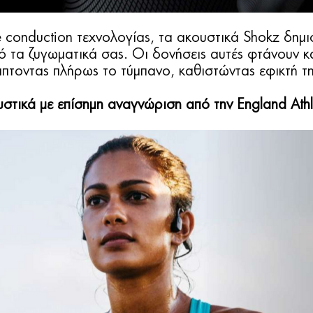
 conduction τεχνολογίας, τα ακουστικά Shokz δημ
ό τα ζυγωματικά σας. Οι δονήσεις αυτές φτάνουν κ
πτοντας πλήρως το τύμπανο, καθιστώντας εφικτή τη
στικά με επίσημη αναγνώριση από την England Athl