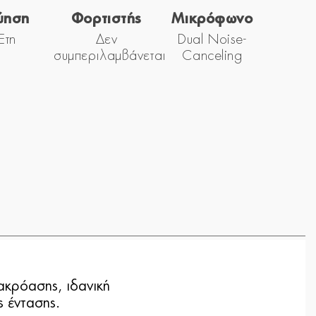
ύηση
Φορτιστής
Μικρόφωνο
Έτη
Δεν
Dual Noise-
συμπεριλαμβάνεται
Canceling
ακρόασης, ιδανική
ς έντασης.