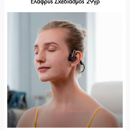
Ελαφρύς Σχεδιασμός 29γρ