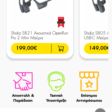
Shokz S821 Ακουστικά OpenRun
Shokz S805 Ακ
Pro 2 Mini Μαύρα
USB-C Μαύρα
199,00€
149,00€
Αποστολή &
Τεχνική
Επίσημος
Παράδοση
Υποστήριξη
Αντιπρόσωπος