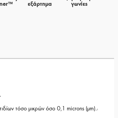
aner™
εξάρτημα
γωνίες
.
ιδίων τόσο μικρών όσο 0,1 microns (μm).
1