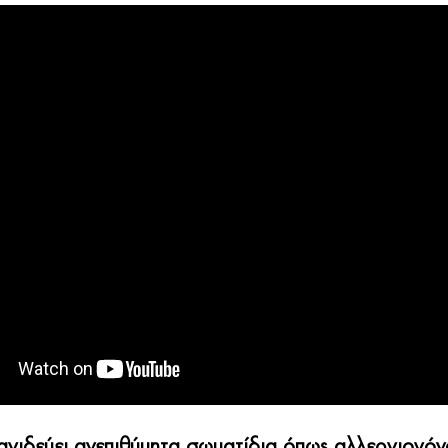
γιδεύει ανεπιθύμητα σωματίδια όπως αλλεργιογόν