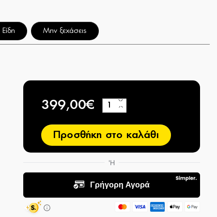
 Είδη
Μην ξεχάσεις
399,00€
+
−
Προσθήκη στο καλάθι