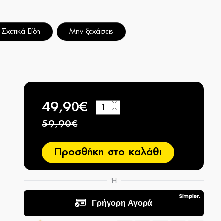
Σχετικά Είδη
Μην ξεχάσεις
49,90€
+
−
59,90€
Προσθήκη στο καλάθι