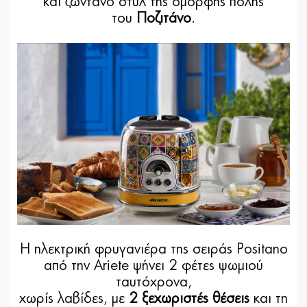
και ζωντανό στυλ της όμορφης πόλης
του
Ποζιτάνο
.
Η ηλεκτρική φρυγανιέρα της σειράς Positano
από την Ariete ψήνει 2 φέτες ψωμιού
ταυτόχρονα,
χωρίς λαβίδες, με
2 ξεχωριστές θέσεις
και τη