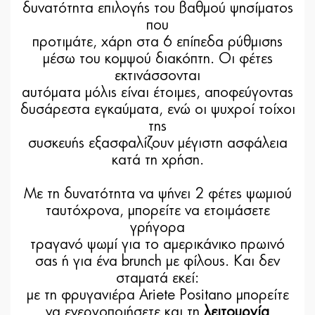
δυνατότητα επιλογής του βαθμού ψησίματος
που
προτιμάτε, χάρη στα 6 επίπεδα ρύθμισης
μέσω του κομψού διακόπτη. Οι φέτες
εκτινάσσονται
αυτόματα μόλις είναι έτοιμες, αποφεύγοντας
δυσάρεστα εγκαύματα, ενώ οι ψυχροί τοίχοι
της
συσκευής εξασφαλίζουν μέγιστη ασφάλεια
κατά τη χρήση.
Με τη δυνατότητα να ψήνει 2 φέτες ψωμιού
ταυτόχρονα, μπορείτε να ετοιμάσετε
γρήγορα
τραγανό ψωμί για το αμερικάνικο πρωινό
σας ή για ένα brunch με φίλους. Και δεν
σταματά εκεί:
με τη φρυγανιέρα Ariete Positano μπορείτε
να ενεργοποιήσετε και τη
λειτουργία