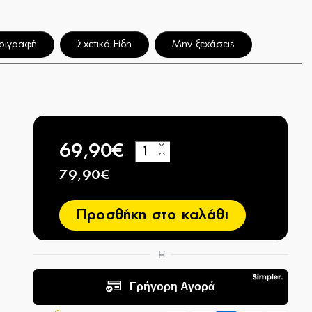
ριγραφή
Σχετικά Είδη
Μην ξεχάσεις
69,90€
+
−
79,90€
Προσθήκη στο καλάθι