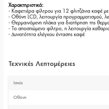
Χαρακτηριστικά:
- Καφετιέρα φίλτρου για 12 φλιτζάνια καφέ µε
- Οθόνη LCD, λειτουργία προγραµµατισµού, λε
- Θερµαινόµενη πλάκα για διατήρηση της θερµ
- Το αποσπώµενο φίλτρο, η λειτουργία καθαρισ
- ∆υνατότητα ελέγχου έντασης καφέ
Τεχνικές Λεπτομέρειες
Ισχύς
Οθόνη