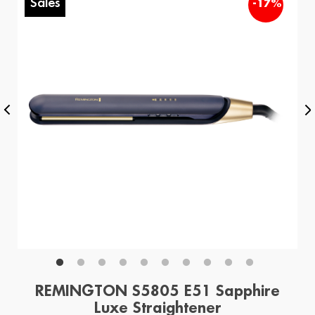
Sales
%
-17%
REMINGTON S5805 E51 Sapphire
Luxe Straightener