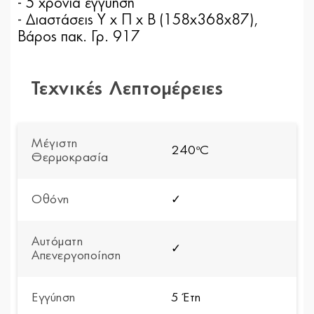
- 5 χρόνια εγγύηση
- Διαστάσεις Υ x Π x Β (158x368x87),
Βάρος πακ. Γρ. 917
Τεχνικές Λεπτομέρειες
Μέγιστη
240ºC
Θερμοκρασία
Οθόνη
✓
Αυτόματη
✓
Απενεργοποίηση
Εγγύηση
5 Έτη