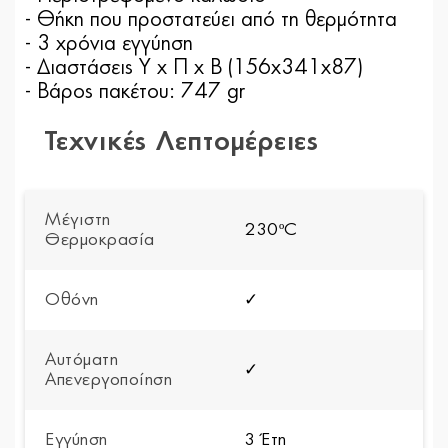
- Θήκη που προστατεύει από τη θερμότητα
- 3 χρόνια εγγύηση
- Διαστάσεις Υ x Π x Β (156x341x87)
- Βάρος πακέτου: 747 gr
Τεχνικές Λεπτομέρειες
Μέγιστη
230ºC
Θερμοκρασία
Οθόνη
✓
Αυτόματη
✓
Απενεργοποίηση
Εγγύηση
3 Έτη