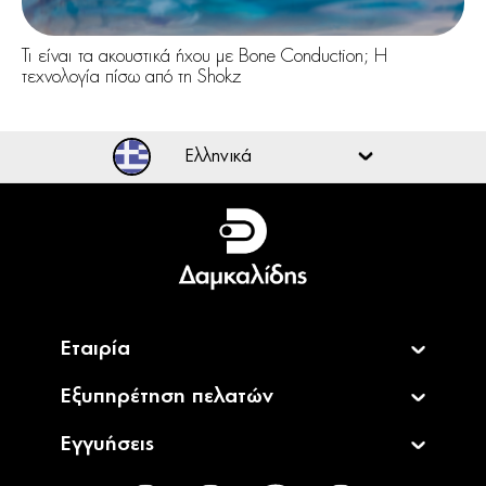
Τι είναι τα ακουστικά ήχου με Bone Conduction; Η
τεχνολογία πίσω από τη Shokz
Ελληνικά
Ελληνικά
English
Εταιρία
Εξυπηρέτηση πελατών
Εγγυήσεις