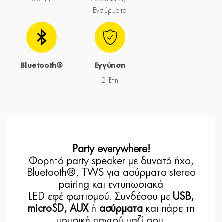
Ενσύρματα
Bluetooth®
Εγγύηση
2 Έτη
Party everywhere!
Φορητό party speaker με
δυνατό ήχο
,
Bluetooth®
,
TWS
για ασύρματο stereo
pairing και
εντυπωσιακά
LED εφέ φωτισμού
. Συνδέσου με
USB,
microSD, AUX
ή
ασύρματα
και πάρε τη
μουσική παντού μαζί σου.