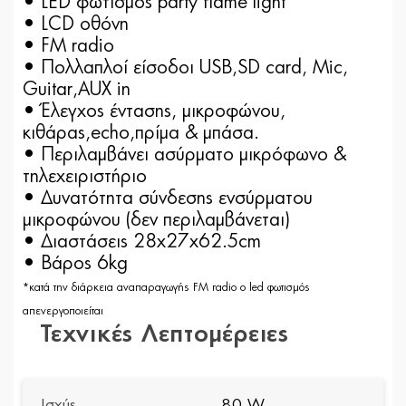
• LED φωτισμός party flame light
• LCD οθόνη
• FM radio
• Πολλαπλοί είσοδοι USB,SD card, Mic,
Guitar,AUX in
• Έλεγχος έντασης, μικροφώνου,
κιθάρας,echo,πρίμα & μπάσα.
• Περιλαμβάνει ασύρματο μικρόφωνο &
τηλεχειριστήριο
• Δυνατότητα σύνδεσης ενσύρματου
μικροφώνου (δεν περιλαμβάνεται)
• Διαστάσεις 28x27x62.5cm
• Bάρος 6kg
*κατά την διάρκεια αναπαραγωγής FM radio o led φωτισμός
απενεργοποιείται
Τεχνικές Λεπτομέρειες
Ισχύς
80 W