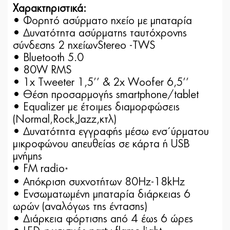
Χαρακτηριστικά:
• Φορητό ασύρματο ηχείο με μπαταρία
• Δυνατότητα ασύρματης ταυτόχρονης
σύνδεσης 2 ηχείωνStereo -ΤWS
• Bluetooth 5.0
• 80W RMS
• 1x Tweeter 1,5’’ & 2x Woofer 6,5’’
• Θέση προσαρμογής smartphone/tablet
• Equalizer με έτοιμες διαμορφώσεις
(Νormal,Rock,Jazz,κτλ)
• Δυνατότητα εγγραφής μέσω ενσ΄ύρματου
μικροφώνου απευθείας σε κάρτα ή USB
μνήμης
• FM radio
*
• Απόκριση συχνοτήτων 80Hz-18kHz
• Ενσωματωμένη μπαταρία διάρκειας 6
ωρών (αναλόγως της έντασης)
• Διάρκεια φόρτισης από 4 έως 6 ώρες