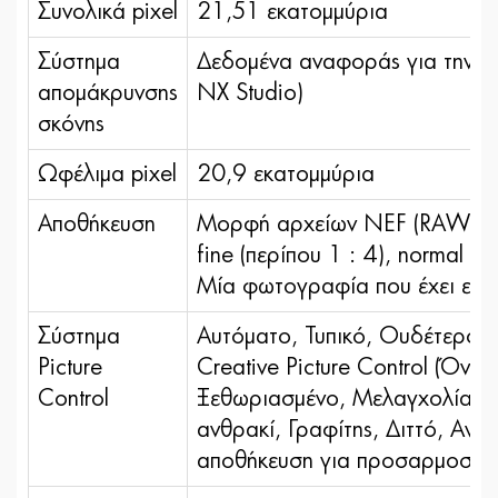
Συνολικά pixel
21,51 εκατομμύρια
Σύστημα
Δεδομένα αναφοράς για την απ
απομάκρυνσης
NX Studio)
σκόνης
Ωφέλιμα pixel
20,9 εκατομμύρια
Αποθήκευση
Μορφή αρχείων NEF (RAW): 12 
fine (περίπου 1 : 4), normal (
Μία φωτογραφία που έχει εγγ
Σύστημα
Αυτόματο, Τυπικό, Ουδέτερο,
Picture
Creative Picture Control (Όνε
Control
Ξεθωριασμένο, Μελαγχολία, Αγν
ανθρακί, Γραφίτης, Διττό, Ανθρ
αποθήκευση για προσαρμοσμένα