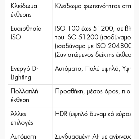
Κλείδωμα
Κλείδωμα φωτεινότητας στην τι
έκθεσης
Ευαισθησία
ISO 100 έως 51200, σε βήματα
ISO
του ISO 51200 (ισοδύναμο μ
(ισοδύναμο με ISO 204800), δ
(Συνιστώμενος δείκτης έκθεσης)
Ενεργό D-
Αυτόματο, Πολύ υψηλό, Υψηλό
Lighting
Πολλαπλή
Προσθήκη, μέσος όρος, πιο φω
έκθεση
Άλλες
HDR (υψηλό δυναμικό εύρος),
επιλογές
Αυτόματη
Συνδυασμένη AF με ανίχνευση 