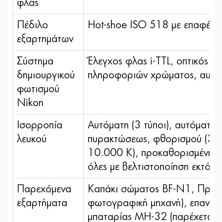
φλας
Πέδιλο
Hot-shoe ISO 518 με επαφές 
εξαρτημάτων
Σύστημα
Έλεγχος φλας i-TTL, οπτικός 
δημιουργικού
πληροφοριών χρώματος, αυτόμ
φωτισμού
Nikon
Ισορροπία
Αυτόματη (3 τύποι), αυτόματη 
λευκού
πυρακτώσεως, φθορισμού (3 τύ
10.000 Κ), προκαθορισμένη χε
όλες με βελτιστοποίηση εκτός
Παρεχόμενα
Καπάκι σώματος BF-N1, Προσ
εξαρτήματα
φωτογραφική μηχανή), επαναφο
μπαταρίας MH-32 (παρέχεται 