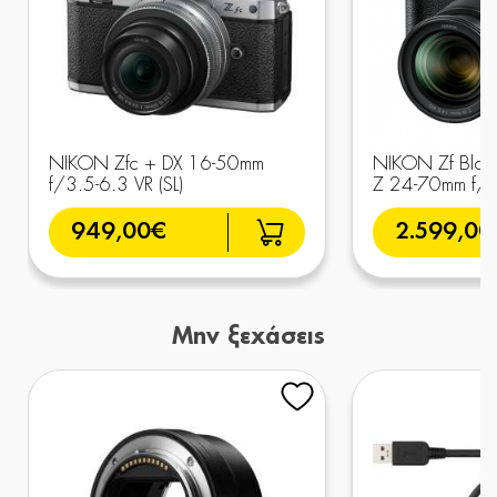
NIKON Zfc + DX 16-50mm
NIKON Zf Blac
f/3.5-6.3 VR (SL)
Z 24-70mm f/
949,00€
2.599,00
Μην ξεχάσεις