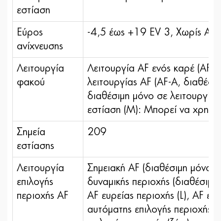
εστίαση
Εύρος
-4,5 έως +19 EV 3, Χωρίς AF
ανίχνευσης
Λειτουργία
Λειτουργία AF ενός καρέ (AF-S
φακού
λειτουργίας AF (AF-A, διαθέσι
διαθέσιμη μόνο σε λειτουργία
εστίαση (M): Μπορεί να χρησιμ
Σημεία
209
εστίασης
Λειτουργία
Σημειακή AF (διαθέσιμη μόνο 
επιλογής
δυναμικής περιοχής (διαθέσιμη
περιοχής AF
AF ευρείας περιοχής (L), AF ευρ
αυτόματης επιλογής περιοχής, 