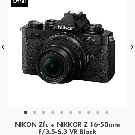
Offer
O
NIKON Zfc + NIKKOR Z 16-50mm
f/3.5-6.3 VR Black