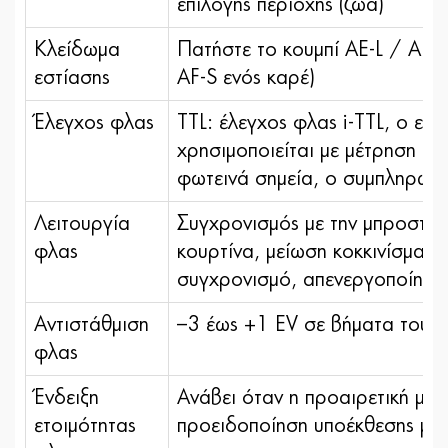
επιλογής περιοχής (ζώα)
Κλείδωμα
Πατήστε το κουμπί AE-L / AF-L
εστίασης
AF-S ενός καρέ)
Έλεγχος φλας
TTL: έλεγχος φλας i-TTL, ο ε
χρησιμοποιείται με μέτρηση ma
φωτεινά σημεία, ο συμπληρωμα
Λειτουργία
Συγχρονισμός με την μπροστιν
φλας
κουρτίνα, μείωση κοκκινίσματο
συγχρονισμό, απενεργοποίηση
Αντιστάθμιση
–3 έως +1 EV σε βήματα του 1/
φλας
Ένδειξη
Ανάβει όταν η προαιρετική μο
ετοιμότητας
προειδοποίηση υποέκθεσης μετ