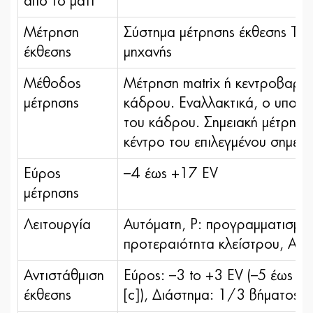
από το μάτι
Μέτρηση
Σύστημα μέτρησης έκθεσης TTL
έκθεσης
μηχανής
Μέθοδος
Μέτρηση matrix ή κεντροβαρή
μέτρησης
κάδρου. Εναλλακτικά, ο υπολο
του κάδρου. Σημειακή μέτρηση
κέντρο του επιλεγμένου σημεί
Εύρος
–4 έως +17 EV
μέτρησης
Λειτουργία
Αυτόματη, P: προγραμματισμέν
προτεραιότητα κλείστρου, A: 
Αντιστάθμιση
Εύρος: –3 to +3 EV (–5 έως +5
έκθεσης
[c]), Διάστημα: 1/3 βήματος