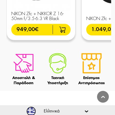
NIKON Zfc + NIKKOR Z 16-
50mm f/3.5-6.3 VR Black
NIKON Zfc + 2
949,00€
1.049,00
Αποστολή &
Τεχνική
Επίσημος
Παράδοση
Υποστήριξη
Αντιπρόσωπος
Ελληνικά